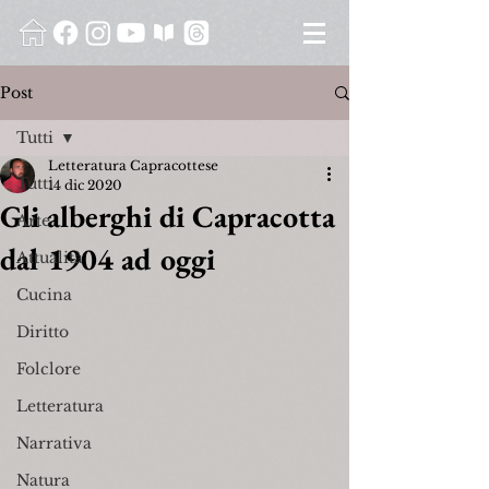
Post
Tutti
Letteratura Capracottese
Tutti
14 dic 2020
Gli alberghi di Capracotta
Arte
dal 1904 ad oggi
Attualità
Cucina
Diritto
Folclore
Letteratura
Narrativa
Natura