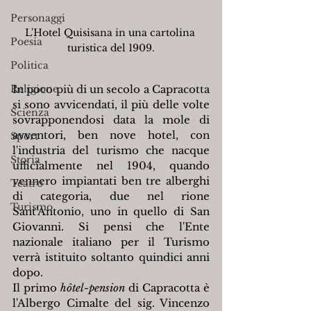
Personaggi
L'Hotel Quisisana in una cartolina 
Poesia
turistica del 1909.
Politica
Religione
In poco più di un secolo a Capracotta 
si sono avvicendati, il più delle volte 
Scienza
sovrapponendosi data la mole di 
avventori, ben nove hotel, con 
Sport
l'industria del turismo che nacque 
Storia
ufficialmente nel 1904, quando 
vennero impiantati ben tre alberghi 
Teatro
di categoria, due nel rione 
Turismo
Sant'Antonio, uno in quello di San 
Giovanni. Si pensi che l'Ente 
nazionale italiano per il Turismo 
verrà istituito soltanto quindici anni 
dopo.
Il primo 
hôtel-pension
 di Capracotta è 
l'Albergo Cimalte del sig. Vincenzo 