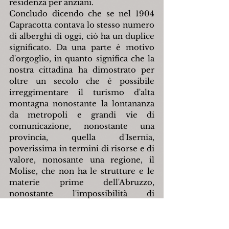
residenza per anziani.
Concludo dicendo che se nel 1904 
Capracotta contava lo stesso numero 
di alberghi di oggi, ciò ha un duplice 
significato. Da una parte è motivo 
d'orgoglio, in quanto significa che la 
nostra cittadina ha dimostrato per 
oltre un secolo che è possibile 
irreggimentare il turismo d'alta 
montagna nonostante la lontananza 
da metropoli e grandi vie di 
comunicazione, nonostante una 
provincia, quella d'Isernia, 
poverissima in termini di risorse e di 
valore, nonosante una regione, il 
Molise, che non ha le strutture e le 
materie prime dell'Abruzzo, 
nonostante l'impossibilità di 
sviluppare lo sci alpino per via di 
montagne che non superano i 1.800 
metri.