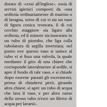
dotato di «cessi all'Inglese», ossia di 
servizi igienici composti da «una 
seditoia ordinariamente di marmo o 
di lavagna, sotto di cui vi sia un vaso 
di figura conica troncata, il di cui 
cerchio maggiore sia ligato alla 
seditoia, ed il minore sia innestato in 
un tubo di piombo, che liga colla 
tubolatura di argilla invetriata; nel 
punto ove questo vaso si unisce al 
tubo vi si fissa una valvola, la quale 
mediante il giro di una chiave che 
corrisponde lateralmente al sedile, si 
apre il fondo di tale vaso, e si chiude 
dopo esserne passati gli escrementi; 
prima di chiudersi però, girando 
altra chiave, si apre un tubo di acqua 
che lava il vaso, e per altro ramo 
dello stesso tubo n'esce un filetto di 
acqua per lavarsi».