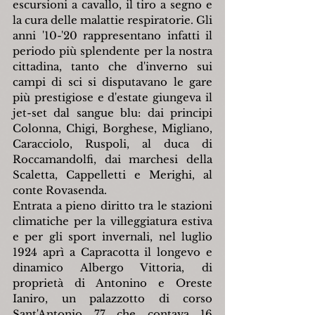
escursioni a cavallo, il tiro a segno e 
la cura delle malattie respiratorie. Gli 
anni '10-'20 rappresentano infatti il 
periodo più splendente per la nostra 
cittadina, tanto che d'inverno sui 
campi di sci si disputavano le gare 
più prestigiose e d'estate giungeva il 
jet-set dal sangue blu: dai principi 
Colonna, Chigi, Borghese, Migliano, 
Caracciolo, Ruspoli, al duca di 
Roccamandolfi, dai marchesi della 
Scaletta, Cappelletti e Merighi, al 
conte Rovasenda.
Entrata a pieno diritto tra le stazioni 
climatiche per la villeggiatura estiva 
e per gli sport invernali, nel luglio 
1924 aprì a Capracotta il longevo e 
dinamico Albergo Vittoria, di 
proprietà di Antonino e Oreste 
Ianiro, un palazzotto di corso 
Sant'Antonio 77 che contava 16 