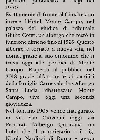
papillon", pubblicato a Liegi nel 
1910?
Esattamente di fronte al Cimalte aprì 
invece l'Hotel Monte Campo, nel 
palazzo del giudice di tribunale 
Giulio Conti, un albergo che restò in 
funzione almeno fino al 1935. Questo 
albergo è tornato a nuova vita, nel 
nome, grazie al suo omonimo che si 
trova oggi alle pendici di Monte 
Campo. Riaperto al pubblico nel 
2018 grazie all'amore e ai sacrifici 
della famiglia Carnevale, l'ex Albergo 
Santa Lucia, ribattezzato Monte 
Campo, vive oggi una seconda 
giovinezza.
Nel lontano 1905 venne inaugurato, 
in via San Giovanni (oggi via 
Pescara), l'Albergo Quisisana, un 
hotel che il proprietario - il sig. 
Nicola Nardizzi di Roma - aveva 