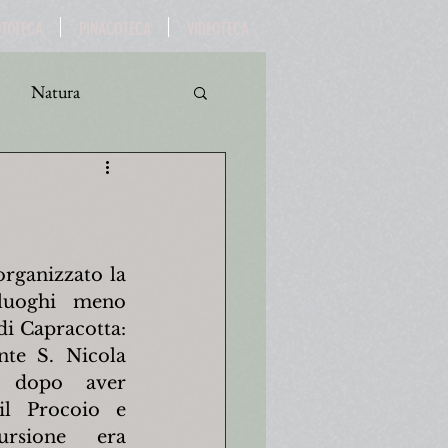
OTOTECA
PINACOTECA
VIDEOTECA
Natura
ro
Turismo
rganizzato la 
luoghi meno 
di Capracotta: 
te S. Nicola 
o dopo aver 
il Procoio e 
ursione era 