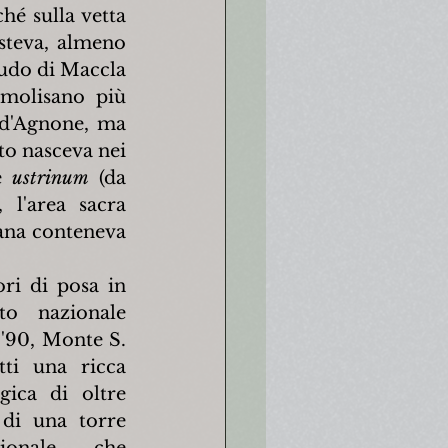
hé sulla vetta 
steva, almeno 
eudo di Maccla 
omolisano più 
d'Agnone, ma 
to nasceva nei 
e 
ustrinum
 (da 
), l'area sacra 
ana conteneva 
ori di posa in 
o nazionale 
'90, Monte S. 
ti una ricca 
gica di oltre 
di una torre 