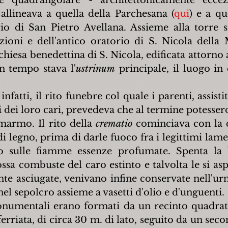
e quadrangolare - architettonicamente eccez
allineava a quella della Parchesana (
qui
) e a qu
rio di San Pietro Avellana. Assieme alla torre s
azioni e dell'antico oratorio di S. Nicola della
hiesa benedettina di S. Nicola, edificata attorno a
n tempo stava l'
ustrinum
 principale, il luogo in 
fatti, il rito funebre col quale i parenti, assistit
 dei loro cari, prevedeva che al termine potessero
 marmo. Il rito della 
crematio
 cominciava con la d
o sulle fiamme essenze profumate. Spenta la br
ssa combuste del caro estinto e talvolta le si as
e asciugate, venivano infine conservate nell'urna
nel sepolcro assieme a vasetti d'olio e d'unguenti.
numentali erano formati da un recinto quadrato 
erriata, di circa 30 m. di lato, seguito da un seco