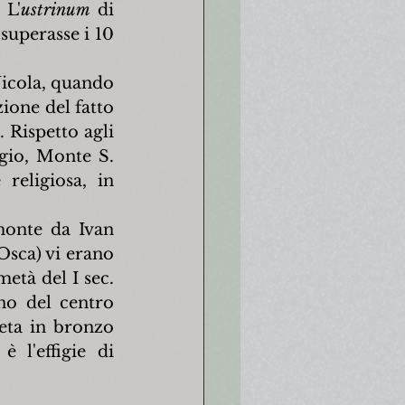
 L'
ustrinum
 di 
uperasse i 10 
icola, quando 
one del fatto 
Rispetto agli 
gio, Monte S. 
eligiosa, in 
monte da Ivan 
sca) vi erano 
età del I sec. 
no del centro 
eta in bronzo 
 l'effigie di 