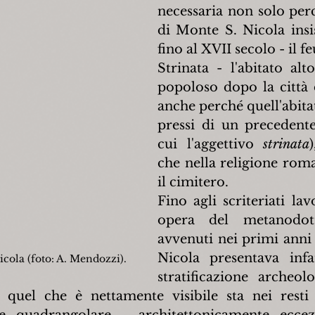
necessaria non solo perc
di Monte S. Nicola insi
fino al XVII secolo - il f
Strinata - l'abitato alt
popoloso dopo la città 
anche perché quell'abita
pressi di un precedent
cui l'aggettivo 
strinata
che nella religione rom
il cimitero.
Fino agli scriteriati lav
opera del metanodott
avvenuti nei primi anni 
Nicola presentava infat
icola (foto: A. Mendozzi).
stratificazione archeolo
 quel che è nettamente visibile sta nei resti 