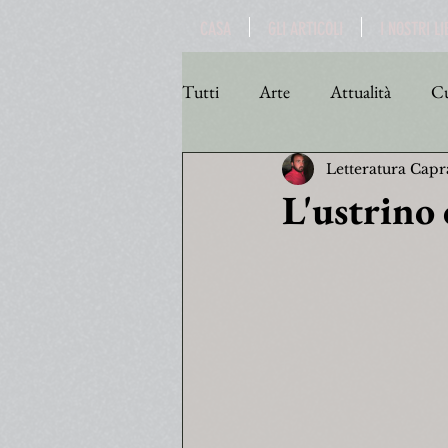
CASA
GLI ARTICOLI
I NOSTRI LI
Tutti
Arte
Attualità
Cu
Letteratura Capr
Personaggi
Poesia
Poli
L'ustrino