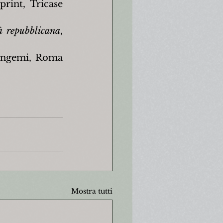
print, Tricase 
tà repubblicana
, 
angemi, Roma 
Mostra tutti