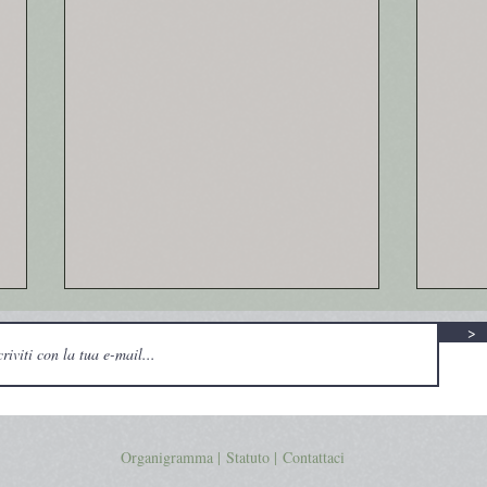
>
Organigramma |
Statuto
|
Contattaci