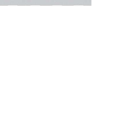
>
Organigramma |
Statuto
|
Contattaci