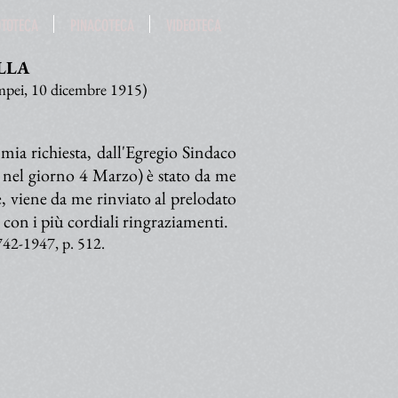
OTOTECA
PINACOTECA
VIDEOTECA
LLA
mpei, 10 dicembre 1915)
ia richiesta, dall'Egregio Sindaco
 nel giorno 4 Marzo) è stato da me
 viene da me rinviato al prelodato
on i più cordiali ringraziamenti.
742-1947, p. 512.