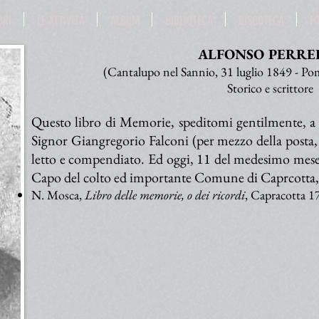
BRI
LE ATTIVITÀ
ALBUM
BIBLIOTECA
DISCOTECA
F
ALFONSO PERRE
(Cantalupo nel Sannio, 31 luglio 1849 - Po
Storico e scrittore
Questo libro di Memorie, speditomi gentilmente, a m
Signor Giangregorio Falconi (per mezzo della posta,
letto e compendiato. Ed oggi, 11 del medesimo mese,
Capo del colto ed importante Comune di Caprcotta, c
N. Mosca,
Libro delle memorie, o dei ricordi
, Capracotta 1