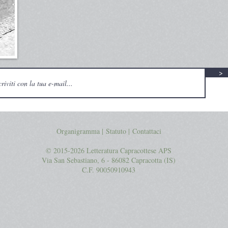
>
Organigramma |
Statuto
|
Contattaci
© 2015-2026 Letteratura Capracottese APS
Via San Sebastiano, 6 - 86082 Capracotta (IS)
C.F. 90050910943