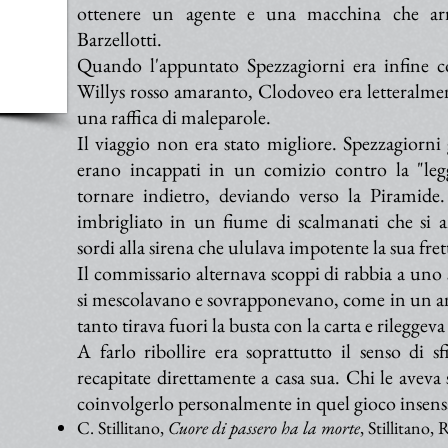
ottenere un agente e una macchina che arr
Barzellotti.
Quando l'appuntato Spezzagiorni era infine c
Willys rosso amaranto, Clodoveo era letteralment
una raffica di maleparole.
Il viaggio non era stato migliore. Spezzagiorn
erano incappati in un comizio contro la "legge
tornare indietro, deviando verso la Piramide. 
imbrigliato in un fiume di scalmanati che si 
sordi alla sirena che ululava impotente la sua fret
Il commissario alternava scoppi di rabbia a uno s
si mescolavano e sovrapponevano, come in un a
tanto tirava fuori la busta con la carta e rileggeva
A farlo ribollire era soprattutto il senso di s
recapitate direttamente a casa sua. Chi le aveva
coinvolgerlo personalmente in quel gioco insensa
C. Stillitano,
Cuore di passero ha la morte
, Stillitano