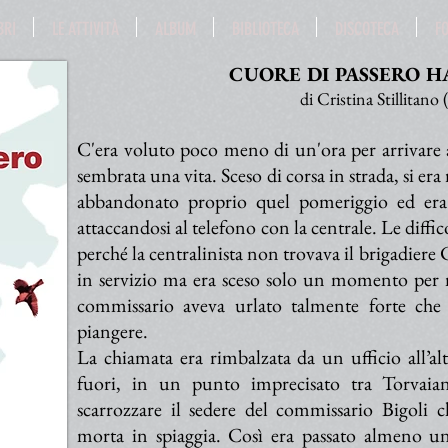
BRI
LE ATTIVITÀ
ALBUM
BIBLIOTECA
DISCOTECA
F
CUORE DI PASSERO H
di Cristina Stillitano
C'era voluto poco meno di un'ora per arrivare 
sembrata una vita. Sceso di corsa in strada, si er
abbandonato proprio quel pomeriggio ed era 
attaccandosi al telefono con la centrale. Le diffic
perché la centralinista non trovava il brigadier
in servizio ma era sceso solo un momento per m
commissario aveva urlato talmente forte che 
piangere.
La chiamata era rimbalzata da un ufficio all’al
fuori, in un punto imprecisato tra Torvai
scarrozzare il sedere del commissario Bigoli c
morta in spiaggia. Così era passato almeno un