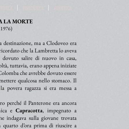
OTOTECA
PINACOTECA
VIDEOTECA
A LA MORTE
 (1976)
a destinazione, ma a Clodoveo era
a ricordato che la Lambretta lo aveva
dovuto salire di nuovo in casa,
oltà, tuttavia, erano appena iniziate
e Colomba che avrebbe dovuto essere
ettere qualcosa nello stomaco. Il
la povera ragazza si era messa a
tro perché il Panterone era ancora
anica e
Capracotta
, impegnato a
he indagava sulla giovane trovata
 quarto d’ora prima di riuscire a