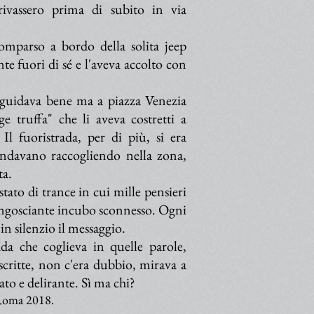
ivassero prima di subito in via
omparso a bordo della solita jeep
e fuori di sé e l'aveva accolto con
i guidava bene ma a piazza Venezia
 truffa" che li aveva costretti a
Il fuoristrada, per di più, si era
andavano raccogliendo nella zona,
ta.
tato di trance in cui mille pensieri
ngosciante incubo sconnesso. Ogni
 in silenzio il messaggio.
fida che coglieva in quelle parole,
 scritte, non c'era dubbio, mirava a
to e delirante. Sì ma chi?
, Roma 2018.