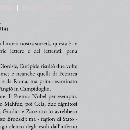
OTOTECA
PINACOTECA
VIDEOTECA
A
014)
'intera nostra società, questa è - e
ie lettere e dei letterati: pena
 Dionisie, Euripide risultò due volte
me; e neanche quelli di Petrarca
igi e da Roma, ma prima esaminato
d'Angiò in Campidoglio.
nte. Il Premio Nobel per esempio.
o Mahfuz, poi Cela, due dignitosi
i, Giudici e Zanzotto lo avrebbero
sso Brodskij: ma - ragion di Stato -
go elenco degli esuli dall'inferno