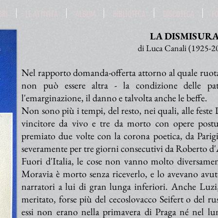
BRI
LE ATTIVITÀ
ALBUM
BIBLIOTECA
DISCOTECA
F
LA DISMISUR
di Luca Canali (1925-2
Nel rapporto domanda-offerta attorno al quale ruota l
non può essere altra - la condizione delle patr
l'emarginazione, il danno e talvolta anche le beffe.
Non sono più i tempi, del resto, nei quali, alle feste
vincitore da vivo e tre da morto con opere postu
premiato due volte con la corona poetica, da Par
severamente per tre giorni consecutivi da Roberto 
Fuori d'Italia, le cose non vanno molto diversame
Moravia è morto senza riceverlo, e lo avevano avut
narratori a lui di gran lunga inferiori. Anche Luz
meritato, forse più del cecoslovacco Seifert o del ru
essi non erano nella primavera di Praga né nel lun