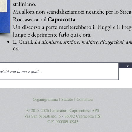
staliniano.
Ma allora non scandalizziamoci neanche per lo Strega 
Roccasecca o il
Capracotta
.
Un discorso a parte meriterebbero il Fiuggi e il Fre
lungo e deprimente farlo qui e ora
.
L. Canali,
La dismisura: strafare, malfare, divagazioni, ant
66.
>
Organigramma |
Statuto
|
Contattaci
© 2015-2026 Letteratura Capracottese APS
Via San Sebastiano, 6 - 86082 Capracotta (IS)
C.F. 90050910943