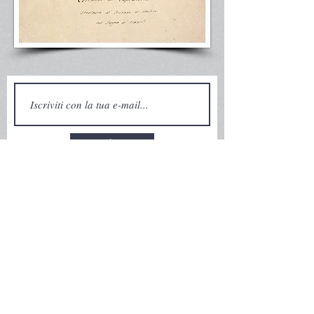
>
Organigramma |
Statuto
|
Contattaci
©
2015-2026
Letteratura Capracottese APS
Via San Sebastiano, 6 - 86082 Capracotta (IS)
C.F.
90050910943