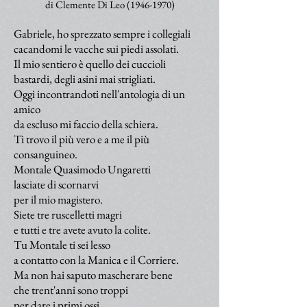
di Clemente Di Leo
(1946-1970)
Gabriele, ho sprezzato sempre i collegiali
cacandomi le vacche sui piedi assolati.
Il mio sentiero è quello dei cuccioli
bastardi, degli asini mai strigliati.
Oggi incontrandoti nell'antologia di un
amico
da escluso mi faccio della schiera.
Ti trovo il più vero e a me il più
consanguineo.
Montale Quasimodo Ungaretti
lasciate di scornarvi
per il mio magistero.
Siete tre ruscelletti magri
e tutti e tre avete avuto la colite.
Tu Montale ti sei lesso
a contatto con la Manica e il Corriere.
Ma non hai saputo mascherare bene
che trent'anni sono troppi
per dare i primi ossi.