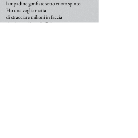
lampadine gonfiate sotto vuoto spinto.
Ho una voglia matta
di stracciare milioni in faccia
al primo collega di sillabe.
Lettore, niente mi hai dato
perché piantassi il ciliegio.
Ma senza vergogna strappi
i ceci al mio prato.
Fa pure con comodo:
narro per servirmi
.
C. Di Leo,
Una lunga puzza
, Ed. dell'Autore,
Colledimacine 1968.
>