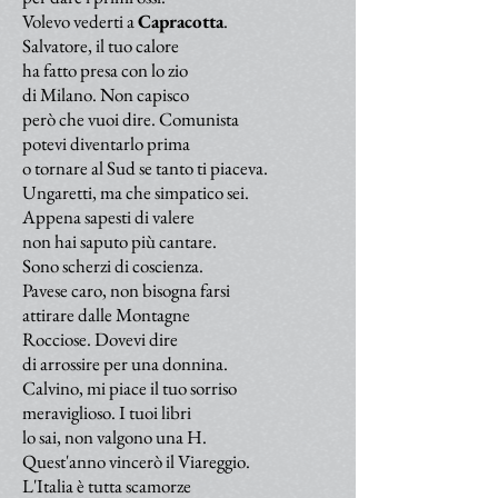
Volevo vederti a
Capracotta
.
Salvatore, il tuo calore
ha fatto presa con lo zio
di Milano. Non capisco
però che vuoi dire. Comunista
potevi diventarlo prima
o tornare al Sud se tanto ti piaceva.
Ungaretti, ma che simpatico sei.
Appena sapesti di valere
non hai saputo più cantare.
Sono scherzi di coscienza.
Pavese caro, non bisogna farsi
attirare dalle Montagne
Rocciose. Dovevi dire
di arrossire per una donnina.
Calvino, mi piace il tuo sorriso
meraviglioso. I tuoi libri
lo sai, non valgono una H.
Quest'anno vincerò il Viareggio.
L'Italia è tutta scamorze