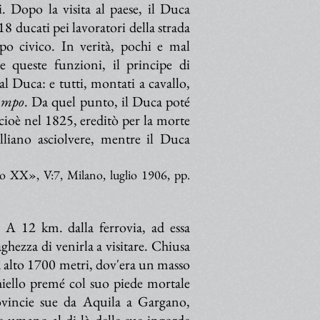
i. Dopo la visita al paese, il Duca
8 ducati pei lavoratori della strada
o civico. In verità, pochi e mal
te queste funzioni, il principe di
l Duca: e tutti, montati a cavallo,
ampo
. Da quel punto, il Duca poté
cioè nel 1825, ereditò per la morte
ulliano asciolvere, mentre il Duca
olo XX», V:7, Milano, luglio 1906, pp.
 A 12 km. dalla ferrovia, ad essa
ghezza di venirla a visitare. Chiusa
 alto 1700 metri, dov'era un masso
hiello premé col suo piede mortale
rovincie sue da Aquila a Gargano,