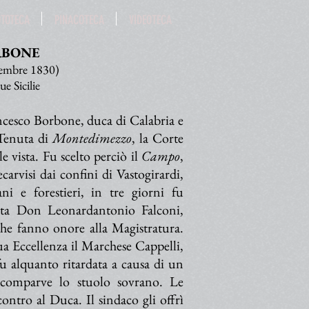
OTOTECA
PINACOTECA
VIDEOTECA
RBONE
vembre 1830)
e Sicilie
ancesco Borbone, duca di Calabria e
 Tenuta di
Montedimezzo
, la Corte
e vista. Fu scelto perciò il
Campo
,
arvisi dai confini di Vastogirardi,
i e forestieri, in tre giorni fu
tta Don Leonardantonio Falconi,
 che fanno onore alla Magistratura.
ua Eccellenza il Marchese Cappelli,
u alquanto ritardata a causa di un
 comparve lo stuolo sovrano. Le
ntro al Duca. Il sindaco gli offrì