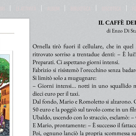
BRI
LE ATTIVITÀ
ALBUM
BIBLIOTECA
DISCOTECA
F
IL CAFFÈ DEI
di Enzo Di St
Ornella tirò fuori il cellulare, che in qu
ritrovato sorriso a trentadue denti: – È lui
Preparati. Ci aspettano giorni intensi.
Fabrizio si risistemò l'orecchino senza bada
Si limitò solo a mugugnare:
– Giorni intensi... notti in uno squallido m
dieci euro per il taxi.
Dal fondo, Mario e Romoletto si alzarono. 
50 euro e la poggiò sul tavolo come in un fi
Ubaldo, uscendo con lo straccio, esclamò: –
E Mario, prontamente: – È successo il fattacc
Poi, ognuno lanciò la propria scommessa sul