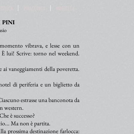
OTOTECA
PINACOTECA
VIDEOTECA
 PINI
asio
el momento vibrava, e lesse con un
! È lui! Scrive: torno nel weekend.
re ai vaneggiamenti della poveretta.
otel di periferia e un biglietto da
Ciascuno estrasse una banconota da
lm western.
 Che è successo?
io... Ma non è partita.
la prossima destinazione farlocca: