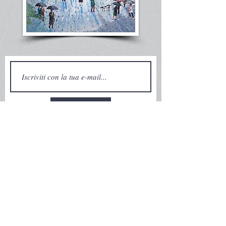
>
Organigramma |
Statuto
|
Contattaci
©
2015-2026
Letteratura Capracottese APS
Via San Sebastiano, 6 - 86082 Capracotta (IS)
C.F.
90050910943