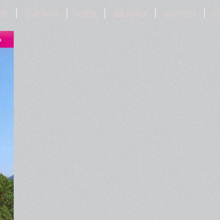
BRI
LE ATTIVITÀ
ALBUM
BIBLIOTECA
DISCOTECA
F