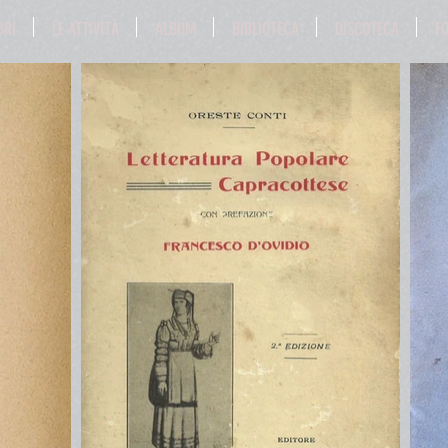
BRI
LE ATTIVITÀ
ALBUM
BIBLIOTECA
DISCOTECA
F