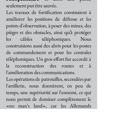
seulement put être sauvée.
Les travaux de fortification consistaient à
améliorer les positions de défense et les
points d'observation, à poser des mines, des
pièges et des obstacles, ainsi qu’à protéger
les câbles téléphoniques. Nous
construisions aussi des abris pour les postes
de commandement et pour les centrales
téléphoniques. Un gros effort fut accordé à
la reconstruction des routes et à
l'amélioration des communications.
Les opérations de patrouilles, secondées par
l'artillerie, nous donnèrent, en peu de
temps, une supériorité sur l'ennemi, ce qui
nous permit de dominer complètement le
«no man's land», car les Allemands
réduisirent très rapidement leur activité du
début.
W. Anders,
Mémoires
(1939-1946)
, trad. di J.
Rzewuska, La Jeune Parque, Paris 1948, pp. 303-