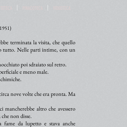
OTOTECA
PINACOTECA
VIDEOTECA
 (1951)
bbe terminata la visita, che quello
to tutto. Nelle parti intime, con un
occhiato poi sdraiato sul retro.
perficiale e meno male.
 chimiche.
 circa nove volte che era pronta. Ma
e ci mancherebbe altro che avessero
 che non disse.
 fame da lupetto e stava anche