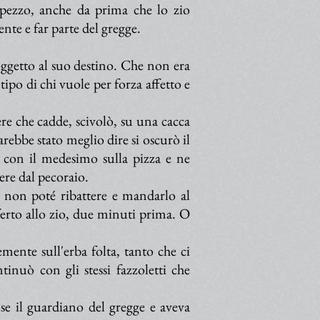
 pezzo, anche da prima che lo zio
nte e far parte del gregge.
oggetto al suo destino. Che non era
tipo di chi vuole per forza affetto e
ere che cadde, scivolò, su una cacca
arebbe stato meglio dire si oscurò il
a con il medesimo sulla pizza e ne
re dal pecoraio.
i non poté ribattere e mandarlo al
ferto allo zio, due minuti prima. O
emente sull'erba folta, tanto che ci
inuò con gli stessi fazzoletti che
e il guardiano del gregge e aveva