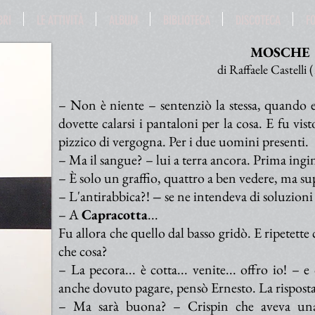
BRI
LE ATTIVITÀ
ALBUM
BIBLIOTECA
DISCOTECA
F
MOSCHE
di Raffaele Castelli
– Non è niente – sentenziò la stessa, quando e
dovette calarsi i pantaloni per la cosa. E fu vis
pizzico di vergogna. Per i due uomini presenti.
– Ma il sangue? – lui a terra ancora. Prima ingin
– È solo un graffio, quattro a ben vedere, ma su
– L'antirabbica?!
–
se ne intendeva di soluzioni
– A
Capracotta
...
Fu allora che quello dal basso gridò. E ripetette
che cosa?
– La pecora... è cotta... venite... offro io! – 
anche dovuto pagare, pensò Ernesto. La risposta
– Ma sarà buona? – Crispin che aveva una