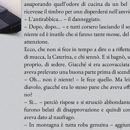
assaporando quell'odore di cucina da un bel
ricevesse il timbro per onn disperdersi nell'amvie
– L'antirabbica... – il danneggiato.
– Dopo, dopo... – e tutti corsero lasciando il s
niente ed è inutile che si fanno tante mosse, del 
attenzione.
Ecco, che non si fece in tempo a dire o a riflett
di mucca, la Caterina, e chi sennò. E si bagnò, s
proprio, di sedere. Giacché si era accovacciat
aveva prelevato una buona parte prima di scende
– Oh... non è niente! – le fece quello. Ma le
diavolo, giacché era lo stesso pane che aveva of
no?
– Sì... – perciò rispose e si strusciò abbondant
furono belati di disapprovazione e quindi cont
aveva dato al naufrago.
– In montagna è tutta roba genuina – aggiuns