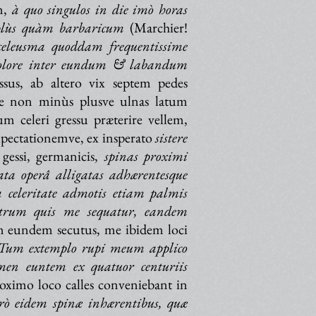
m,
à quo singulos in die imò horas
plùs quàm barbaricum
(Marchier!
c celeusma quoddam frequentissime
olore inter eundum & labandum
sus, ab altero vix septem pedes
e non minùs plusve ulnas latum
m celeri gressu præterire vellem,
pectationemve, ex insperato
sistere
 gessi, germanicis,
spinas proximi
ata operâ alligatas adhærentesque
 celeritate admotis etiam palmis
 utrum quis me sequatur, eandem
m eundem secutus, me ibidem loci
Tum extemplo rupi meum applico
tamen euntem ex quatuor centuriis
ximo loco calles conveniebant in
rrò eidem spinæ inhærentibus, quæ