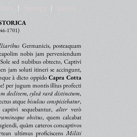
OTOTECA
PINACOTECA
VIDEOTECA
STORICA
646-1701)
liaribus
Germanicis, posteaquam
Neapolim nobis jam perveniendum
Sole sed nubibus obtecto, Captivi
 jam soluti itineri se accingunt,
mque à dicto oppido
Capra Cotta
! per jugum montis illius profecti
 declivem, sylvâ rarâ distinctum
,
ectus atque
bisulcus conspiciebatur
,
captivi sequebantur,
alter
verò
gramineque obsitus
, quem calcabat
ugiendi, quàm cæteros concaptivos
rtean ultimus proficiscens
Militi