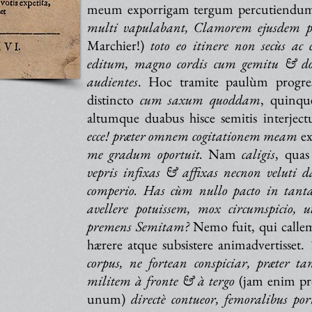
meum exporrigam tergum percutiendu
multi vapulabant, Clamorem ejusdem 
Marchier!)
toto eo itinere non secùs a
editum, magno cordis cum gemitu & d
audientes
. Hoc tramite paulùm progres
distincto
cum saxum quoddam
, quinqu
altumque duabus hisce semitis interjectu
ecce! præter omnem cogitationem meam
ex
me gradum oportuit.
Nam
caligis
, quas
vepris infixas & affixas necnon veluti d
comperio. Has cùm nullo pacto in tanta
avellere potuissem, mox circumspicio,
premens Semitam?
Nemo fuit, qui calle
hærere atque subsistere animadvertisset.
corpus, ne fortean conspiciar, præter 
militem à fronte & à tergo
(jam enim pro
unum)
directè contueor, femoralibus po