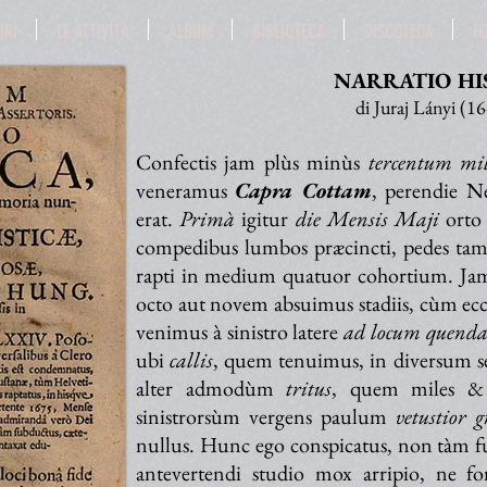
BRI
LE ATTIVITÀ
ALBUM
BIBLIOTECA
DISCOTECA
F
NARRATIO HI
di Juraj Lányi (1
Confectis jam plùs minùs
tercentum mil
veneramus
Capra Cottam
, perendie 
erat.
Primà
igitur
die Mensis Maji
orto 
compedibus lumbos præcincti, pedes tamen
rapti in medium quatuor cohortium. Ja
octo aut novem absuimus stadiis, cùm ecce
venimus à sinistro latere
ad locum quendam
ubi
callis
, quem tenuimus, in diversum s
alter admodùm
tritus
, quem miles & 
sinistrorsùm vergens paulum
vetustior 
nullus. Hunc ego conspicatus, non tàm f
antevertendi studio mox arripio, ne fo