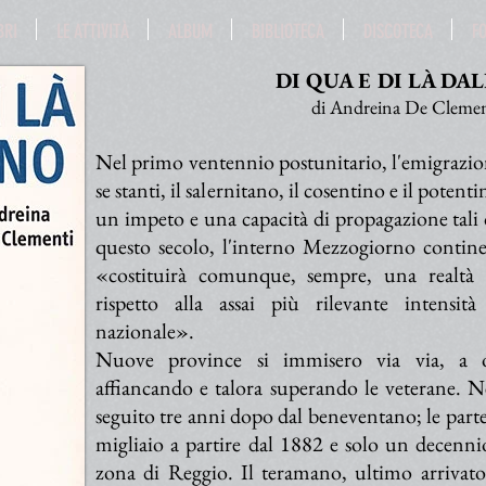
BRI
LE ATTIVITÀ
ALBUM
BIBLIOTECA
DISCOTECA
F
DI QUA E DI LÀ DA
di Andreina De Clemen
Nel primo ventennio postunitario, l'emigrazione
se stanti, il salernitano, il cosentino e il pote
un impeto e una capacità di propagazione tali d
questo secolo, l'interno Mezzogiorno contine
«costituirà comunque, sempre, una realtà 
rispetto alla assai più rilevante intensit
nazionale».
Nuove province si immisero via via, a on
affiancando e talora superando le veterane. Ne
seguito tre anni dopo dal beneventano; le part
migliaio a partire dal 1882 e solo un decenn
zona di Reggio. Il teramano, ultimo arrivat