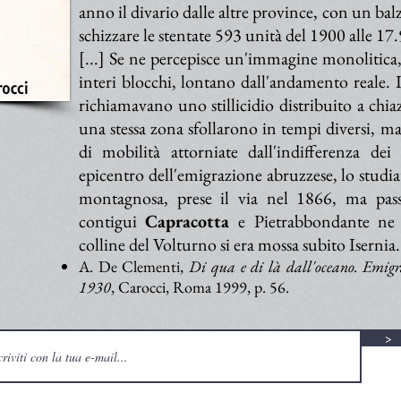
anno il divario dalle altre province, con un bal
schizzare le stentate 593 unità del 1900 alle 17
[...] Se ne percepisce un'immagine monolitica, 
interi blocchi, lontano dall'andamento reale. I
richiamavano uno stillicidio distribuito a chiaz
una stessa zona sfollarono in tempi diversi, ma
di mobilità attorniate dall'indifferenza de
epicentro dell'emigrazione abruzzese, lo studi
montagnosa, prese il via nel 1866, ma pas
contigui
Capracotta
e Pietrabbondante ne 
colline del Volturno si era mossa subito Isernia.
A. De Clementi,
Di qua e di là dall'oceano. Emig
1930
, Carocci, Roma 1999, p. 56.
>