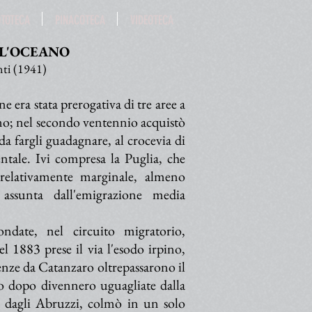
OTOTECA
PINACOTECA
VIDEOTECA
LL'OCEANO
ti (1941)
 era stata prerogativa di tre aree a
ntino; nel secondo ventennio acquistò
a fargli guadagnare, al crocevia di
ntale. Ivi compresa la Puglia, che
relativamente marginale, almeno
à assunta dall'emigrazione media
date, nel circuito migratorio,
l 1883 prese il via l'esodo irpino,
enze da Catanzaro oltrepassarono il
io dopo divennero uguagliate dalla
o dagli Abruzzi, colmò in un solo