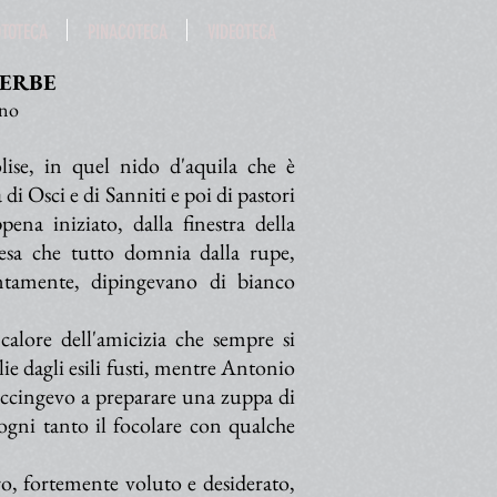
OTOTECA
PINACOTECA
VIDEOTECA
 ERBE
ino
ise, in quel nido d'aquila che è
 di Osci e di Sanniti e poi di pastori
ena iniziato, dalla finestra della
iesa che tutto domnia dalla rupe,
entamente, dipingevano di bianco
calore dell'amicizia che sempre si
lie dagli esili fusti, mentre Antonio
i accingevo a preparare una zuppa di
gni tanto il focolare con qualche
ibro, fortemente voluto e desiderato,