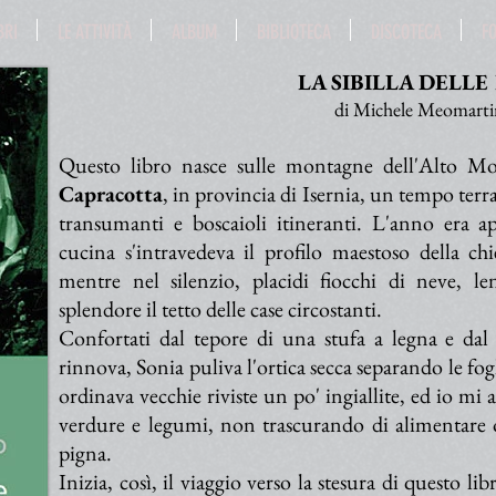
BRI
LE ATTIVITÀ
ALBUM
BIBLIOTECA
DISCOTECA
F
LA SIBILLA DELLE
di Michele Meomart
Questo libro nasce sulle montagne dell'Alto Mol
Capracotta
, in provincia di Isernia, un tempo terra
transumanti e boscaioli itineranti. L'anno era app
cucina s'intravedeva il profilo maestoso della ch
mentre nel silenzio, placidi fiocchi di neve, l
splendore il tetto delle case circostanti.
Confortati dal tepore di una stufa a legna e dal 
rinnova, Sonia puliva l'ortica secca separando le fog
ordinava vecchie riviste un po' ingiallite, ed io m
verdure e legumi, non trascurando di alimentare o
pigna.
Inizia, così, il viaggio verso la stesura di questo l