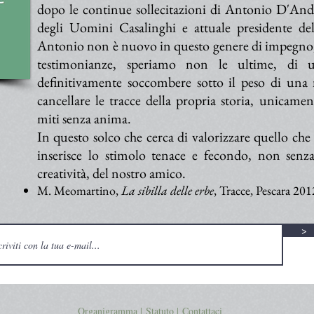
dopo le continue sollecitazioni di Antonio D'An
degli Uomini Casalinghi e attuale presidente de
Antonio non è nuovo in questo genere di impegno, d
testimonianze, speriamo non le ultime, di u
definitivamente soccombere sotto il peso di una
cancellare le tracce della propria storia, unicame
miti senza anima.
In questo solco che cerca di valorizzare quello che 
inserisce lo stimolo tenace e fecondo, non senz
creatività, del nostro amico.
M. Meomartino,
La sibilla delle erbe
, Tracce, Pescara 2012
>
Organigramma |
Statuto
|
Contattaci