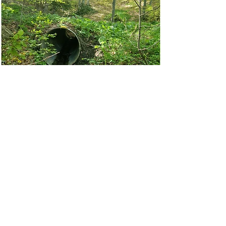
FONTE delle MATASSE NERE
41°51'26.70''N - 14°16'48.50''E
Leggi l'articolo