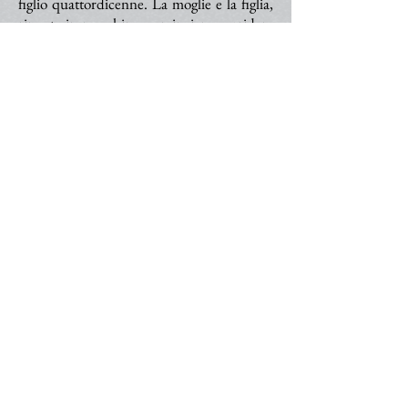
figlio quattordicenne. La moglie e la figlia,
rimaste in macchina, cominciano a gridare
per la paura, ma lui, per nulla intimorito, le
zittisce: vuole verificare se l'oggetto emette
qualche suono. Cala un silenzio assoluto. La
vallata è immersa in una quiete irreale.
E. Russo
,
UFO: fenomeno o mito?
, Rizzoli,
Milano 2025, p. 97.
>
Organigramma |
Statuto
|
Contattaci