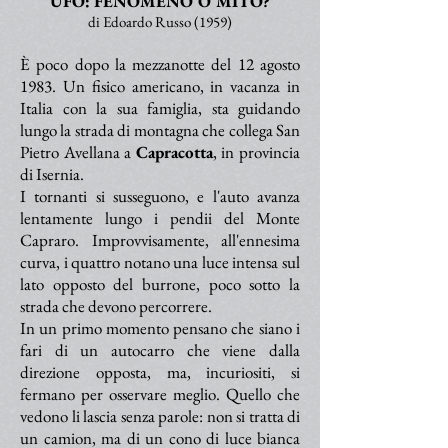
UFO: FENOMENO O MITO?
di Edoardo Russo (1959)
È poco dopo la mezzanotte del 12 agosto
1983. Un fisico americano, in vacanza in
Italia con la sua famiglia, sta guidando
lungo la strada di montagna che collega San
Pietro Avellana a
Capracotta
, in provincia
di Isernia.
I tornanti si susseguono, e l'auto avanza
lentamente lungo i pendii del Monte
Capraro. Improvvisamente, all'ennesima
curva, i quattro notano una luce intensa sul
lato opposto del burrone, poco sotto la
strada che devono percorrere.
In un primo momento pensano che siano i
fari di un autocarro che viene dalla
direzione opposta, ma, incuriositi, si
fermano per osservare meglio. Quello che
vedono li lascia senza parole: non si tratta di
un camion, ma di un cono di luce bianca