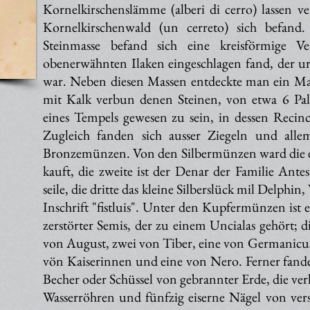
Kornelkirschenslämme (alberi di cerro) lassen v
Kornelkirschenwald (un cerreto) sich befand
Steinmasse befand sich eine kreisförmige V
obenerwähnten Ilaken eingeschlagen fand, der urs
war. Neben diesen Massen entdeckte man ein Ma
mit Kalk verbun denen Steinen, von etwa 6 Pa
eines Tempels gewesen zu sein, in dessen Recinc
Zugleich fanden sich ausser Ziegeln und alle
Bronzemünzen. Von den Silbermünzen ward die ein
kauft, die zweite ist der Denar der Familie An
seile, die dritte das kleine Silberslück mil Delph
Inschrift "fistluis". Unter den Kupfermünzen ist
zerstörter Semis, der zu einem Uncialas gehört; 
von August, zwei von Tiber, eine von Germanicus,
vön Kaiserinnen und eine von Nero. Ferner fande
Becher oder Schüssel von gebrannter Erde, die ver
Wasserröhren und fünfzig eiserne Nägel von vers