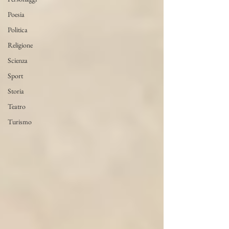
Poesia
Politica
Religione
Scienza
Sport
Storia
Teatro
Turismo