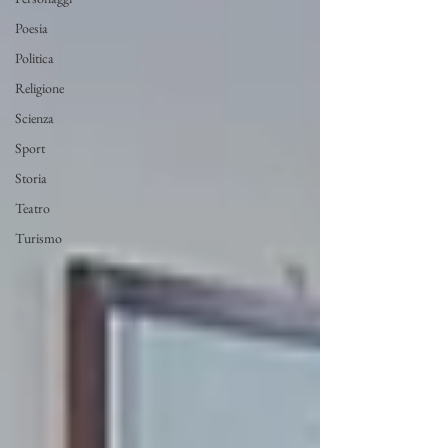
Poesia
Politica
Religione
Scienza
Sport
Storia
Teatro
Turismo