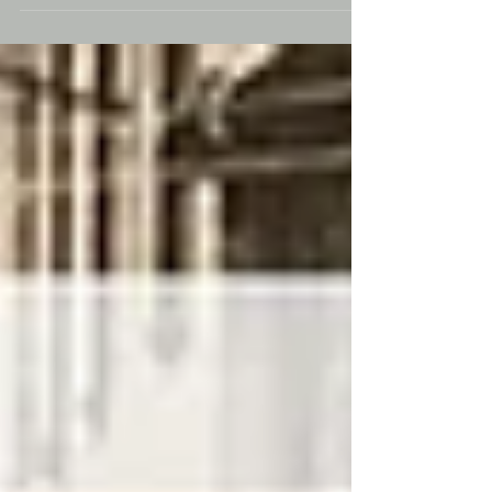
Capracottese" e si è aperto il 12 gennaio con
la sedicesima "Merenda letteraria", svoltasi
nei locali della Società di Mutuo soccorso
dei Pastori e Artigiani, mentre fuori
imperversava un clima himalayano...