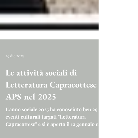
29 dic 2025
Le attività sociali di
Letteratura Capracottese
APS nel 2025
L'anno sociale 2025 ha conosciuto ben 29
eventi culturali targati "Letteratura