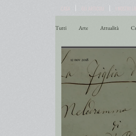
CASA
GLI ARTICOLI
I NOSTRI LI
Tutti
Arte
Attualità
Cu
Poesia
Politica
Religio
12 nov 2018