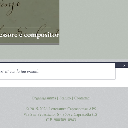
essore e compositore
>
Organigramma |
Statuto
|
Contattaci
© 2015-2026 Letteratura Capracottese APS
Via San Sebastiano, 6 - 86082 Capracotta (IS)
C.F. 90050910943