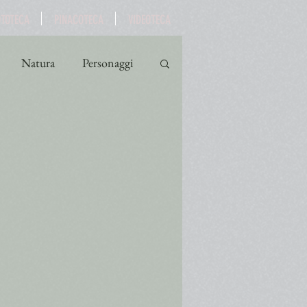
OTOTECA
PINACOTECA
VIDEOTECA
Natura
Personaggi