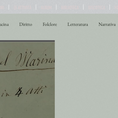
BRI
LE ATTIVITÀ
ALBUM
BIBLIOTECA
DISCOTECA
F
cina
Diritto
Folclore
Letteratura
Narrativa
ne
Scienza
Sport
Storia
Teatro
Turismo