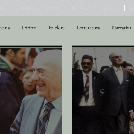
BRI
LE ATTIVITÀ
ALBUM
BIBLIOTECA
DISCOTECA
F
cina
Diritto
Folclore
Letteratura
Narrativa
ne
Scienza
Sport
Storia
Teatro
Turismo
4 feb 2020