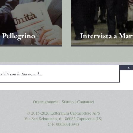
 Pellegrino
Intervista a Mar
>
Organigramma |
Statuto
|
Contattaci
© 2015-2026 Letteratura Capracottese APS
Via San Sebastiano, 6 - 86082 Capracotta (IS)
C.F. 90050910943