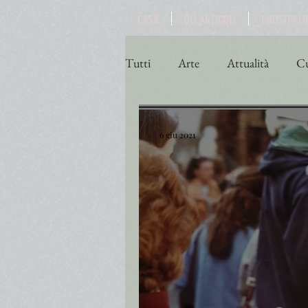
CASA
GLI ARTICOLI
I NOSTRI LI
Tutti
Arte
Attualità
Cu
Poesia
Politica
Religio
6 giu 2021