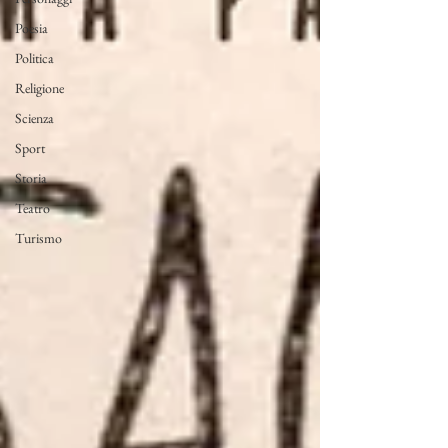
Poesia
Politica
Religione
Scienza
Sport
Storia
Teatro
Turismo