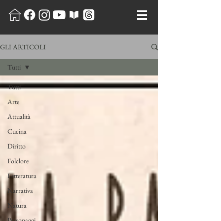
GLI ARTICOLI
Tutti
Tutti
Arte
Attualità
Cucina
Diritto
Folclore
Letteratura
Narrativa
Natura
Personaggi