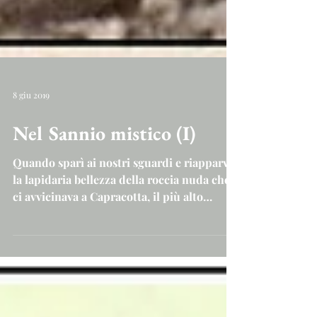
8 giu 2019
Nel Sannio mistico (I)
Quando sparì ai nostri sguardi e riapparve
la lapidaria bellezza della roccia nuda che
ci avvicinava a Capracotta, il più alto
paese...