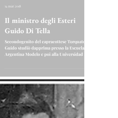
14 mar 2018
Il ministro degli Esteri
Guido Di Tella
Secondogenito del capracottese Torquato,
Guido studiò dapprima presso la Escuela
Argentina Modelo e poi alla Universidad de
Buenos Aires...