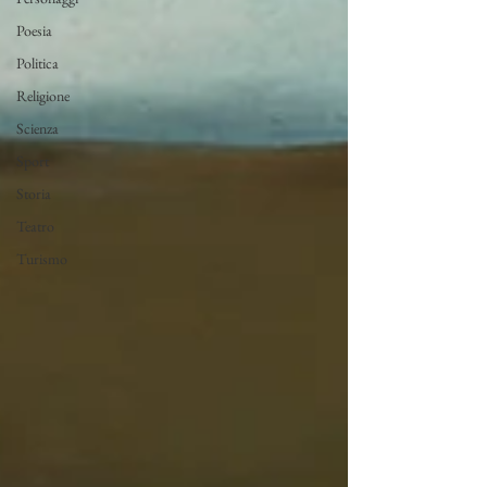
Poesia
Politica
Religione
Scienza
Sport
Storia
Teatro
Turismo