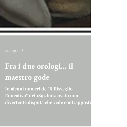
24 mag 2018
Fra i due orologi... il
maestro gode
In alcuni numeri de "Il Risveglio
Educativo" del 1894 ho scovato una
divertente disputa che vede contrapposti