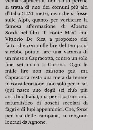
vicina Capracotta, non tanto perché 
si tratta di uno dei comuni più alti 
d'Italia (1.421 metri, neanche si fosse 
sulle Alpi), quanto per verificare la 
famosa affermazione di Alberto 
Sordi nel film "Il conte Max", con 
Vittorio De Sica, a proposito del 
fatto che con mille lire del tempo si 
sarebbe potuta fare una vacanza di 
un mese a Capracotta, contro un solo 
fine settimana a Cortina. Oggi le 
mille lire non esistono più, ma 
Capracotta resta una meta da tenere 
in considerazione, non solo per lo sci 
(qui nasce uno degli sci club più 
antichi d'Italia), ma per il patrimonio 
naturalistico di boschi secolari di 
faggi e di lupi appenninici. Che, forse 
per via delle campane, si tengono 
lontani da Agnone.