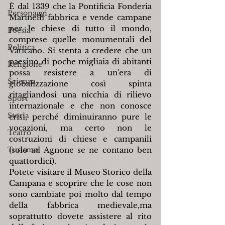
È dal 1339 che la Pontificia Fonderia 
Personaggi
Marinelli fabbrica e vende campane 
per le chiese di tutto il mondo, 
Poesia
comprese quelle monumentali del 
Politica
Vaticano. Si stenta a credere che un 
paesino di poche migliaia di abitanti 
Religione
possa resistere a un'era di 
Scienza
globalizzazione così spinta 
ritagliandosi una nicchia di rilievo 
Sport
internazionale e che non conosce 
Storia
crisi, perché diminuiranno pure le 
vocazioni, ma certo non le 
Teatro
costruzioni di chiese e campanili 
Turismo
(solo ad Agnone se ne contano ben 
quattordici).
Potete visitare il Museo Storico della 
Campana e scoprire che le cose non 
sono cambiate poi molto dal tempo 
della fabbrica medievale,ma 
soprattutto dovete assistere al rito 