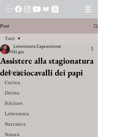
Post
Tutti
Letteratura Capracottese
Tutti
15 giu
Assistere alla stagionatura
Arte
dei caciocavalli dei papi
Attualità
Cucina
Diritto
Folclore
Letteratura
Narrativa
Natura