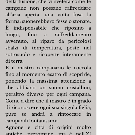
della fusione, che vi svelerà come le 
campane non possano raffreddare 
all'aria aperta, una volta fusa la 
forma: suonerebbero fesse o stonate. 
È indispensabile che riposino a 
lungo, fino a raffreddamento 
avvenuto, al riparo da pericolosi 
sbalzi di temperatura, poste nel 
sottosuolo e ricoperte interamente 
di terra.
E il mastro campanario le coccola 
fino al momento esatto di scoprirle, 
ponendo la massima attenzione a 
che abbiano un suono cristallino, 
peraltro diverso per ogni campana. 
Come a dire che il mastro è in grado 
di riconoscere ogni sua singola figlia, 
pure se andrà a rintoccare in 
campanili lontanissimi.
Agnone è città di origini molto 
antiche, preromane, ma è nell'XI 