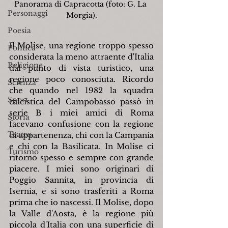
Panorama di Capracotta (foto: G. La 
Personaggi
Morgia).
Poesia
Il Molise, una regione troppo spesso 
Politica
considerata la meno attraente d'Italia 
Religione
dal punto di vista turistico, una 
regione poco conosciuta. Ricordo 
Scienza
che quando nel 1982 la squadra 
Sport
calcistica del Campobasso passò in 
serie B i miei amici di Roma 
Storia
facevano confusione con la regione 
Teatro
di appartenenza, chi con la Campania 
e chi con la Basilicata. In Molise ci 
Turismo
ritorno spesso e sempre con grande 
piacere. I miei sono originari di 
Poggio Sannita, in provincia di 
Isernia, e si sono trasferiti a Roma 
prima che io nascessi. Il Molise, dopo 
la Valle d'Aosta, è la regione più 
piccola d'Italia con una superficie di 