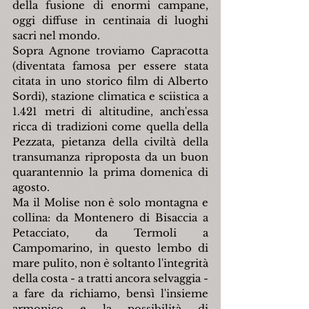
della fusione di enormi campane, 
oggi diffuse in centinaia di luoghi 
sacri nel mondo.
Sopra Agnone troviamo Capracotta 
(diventata famosa per essere stata 
citata in uno storico film di Alberto 
Sordi), stazione climatica e sciistica a 
1.421 metri di altitudine, anch'essa 
ricca di tradizioni come quella della 
Pezzata, pietanza della civiltà della 
transumanza riproposta da un buon 
quarantennio la prima domenica di 
agosto.
Ma il Molise non è solo montagna e 
collina: da Montenero di Bisaccia a 
Petacciato, da Termoli a 
Campomarino, in questo lembo di 
mare pulito, non è soltanto l'integrità 
della costa - a tratti ancora selvaggia - 
a fare da richiamo, bensì l'insieme 
armonico e la possibilità di 