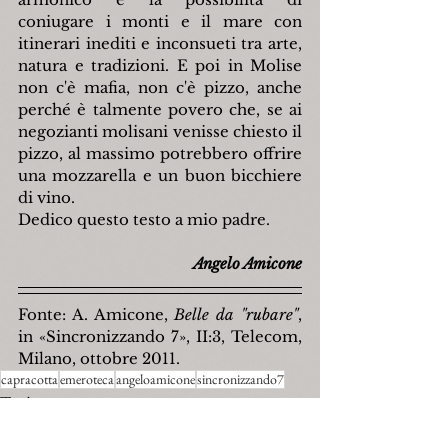
coniugare i monti e il mare con 
itinerari inediti e inconsueti tra arte, 
natura e tradizioni. E poi in Molise 
non c'è mafia, non c'è pizzo, anche 
perché è talmente povero che, se ai 
negozianti molisani venisse chiesto il 
pizzo, al massimo potrebbero offrire 
una mozzarella e un buon bicchiere 
di vino.
Dedico questo testo a mio padre.
Angelo Amicone
Fonte: A. Amicone, 
Belle da "rubare"
, 
in «Sincronizzando 7», II:3, Telecom, 
Milano, ottobre 2011.
capracotta
emeroteca
angeloamicone
sincronizzando7
Turismo