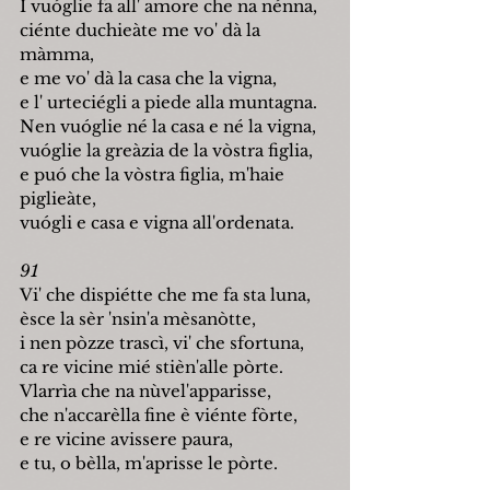
I vu
ó
glie fa all' amore che na nénna,
ciénte duchieàte me vo' dà la 
màmma,
e me vo' dà la casa che la vigna,
e l' urteciégli a piede alla muntagna.
Nen vu
ó
glie né la casa e né la vigna,
vu
ó
glie la greàzia de la vòstra figlia,
e pu
ó
 che la vòstra figlia, m'haie 
piglieàte,
vu
ó
gli e casa e vigna all'ordenata.
91
Vi' che dispiétte che me fa sta luna,
èsce la sèr 'nsin'a mèsanòtte,
i nen pòzze trascì, vi' che sfortuna,
ca re vicine mié stièn'alle pòrte.
Vlarrìa che na nùvel'apparisse,
che n'accarèlla fine è viénte fòrte,
e re vicine avissere paura,
e tu, o bèlla, m'aprisse le pòrte.