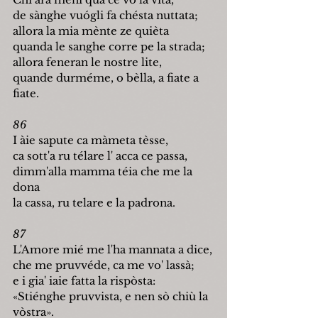
de sànghe vu
ó
gli fa chésta nuttata;
allora la mia mènte ze quièta
quanda le sanghe corre pe la strada;
allora feneran le nostre lite,
quande durméme, o bèlla, a fiate a 
fiate.
86
I àie sapute ca màmeta tèsse,
ca sott'a ru télare l' acca ce passa,
dimm'alla mamma téia che me la 
dona
la cassa, ru telare e la padrona.
87
L'Amore mié me l'ha mannata a dice,
che me pruvvéde, ca me vo' lassà;
e i gia' iaie fatta la rispòsta:
«Stiénghe pruvvista, e nen sò chiù la 
vòstra».