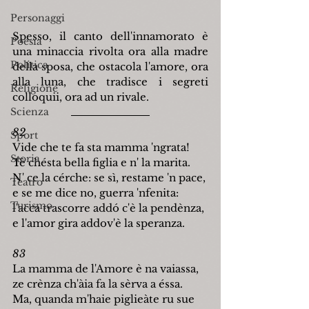
Personaggi
Spesso, il canto dell'innamorato è 
Poesia
una minaccia rivolta ora alla madre 
Politica
della sposa, che ostacola l'amore, ora 
alla luna, che tradisce i segreti 
Religione
colloquii, ora ad un rivale.
Scienza
82
Sport
Vide che te fa sta mamma 'ngrata!
Storia
Tè chésta bella figlia e n' la marita.
N' ce la cérche: se sì, restame 'n pace,
Teatro
e se me dice no, guerra 'nfenita:
Turismo
l'acca trascorre add
ó
 c'è la pendènza,
e l'amor gira addov'è la speranza.
83
La mamma de l'Amore è na vaiassa,
ze crènza ch'àia fa la sèrva a éssa.
Ma, quanda m'haie piglieàte ru sue 