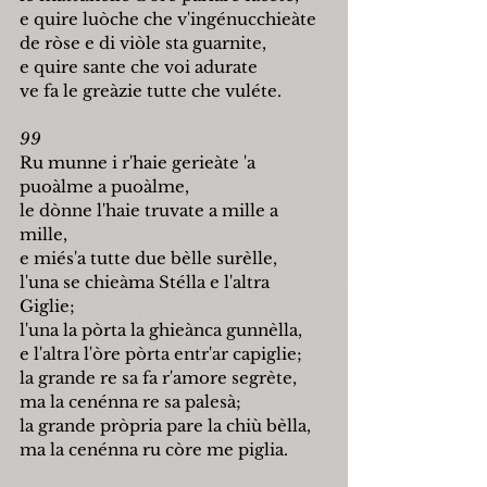
e quire luòche che v'ingénucchieàte
de ròse e di viòle sta guarnite,
e quire sante che voi adurate
ve fa le greàzie tutte che vuléte.
99
Ru munne i r'haie gerieàte 'a 
puoàlme a puoàlme,
le dònne l'haie truvate a mille a 
mille,
e miés'a tutte due bèlle surèlle,
l'una se chieàma Stélla e l'altra 
Giglie;
l'una la pòrta la ghieànca gunnèlla,
e l'altra l'òre pòrta entr'ar capiglie;
la grande re sa fa r'amore segrète,
ma la cenénna re sa palesà;
la grande pròpria pare la chiù bèlla,
ma la cenénna ru còre me piglia.