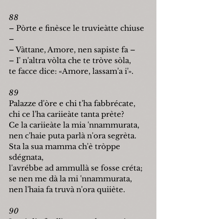
88
–
 Pòrte e finèsce le truvieàtte chiuse 
–
–
 Vàttane, Amore, nen sapiste fa 
–
–
 I' n'altra vòlta che te tròve sòla,
te facce dice: «Amore, lassam'a i'
».
89
Palazze d'òre e chi t'ha fabbrécate,
chi ce l'ha cariieàte tanta prète?
Ce la cariieàte la mia 'nnammurata,
nen c'haie puta parlà n'ora segrèta.
Sta la sua mamma ch'è tròppe 
sdégnata,
l'avrébbe ad ammullà se fosse créta;
se nen me dà la mi 'nnammurata,
nen l'haia fa truvà n'ora quiiète.
90