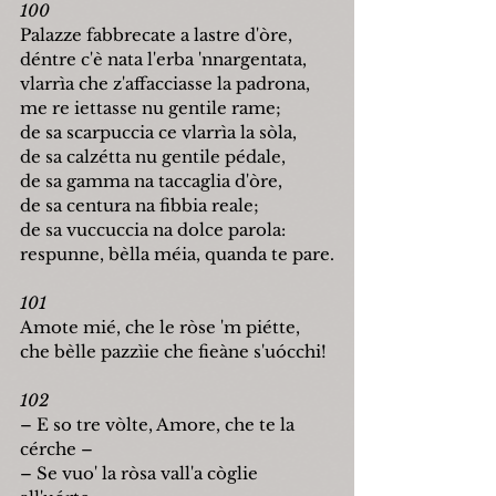
100
Palazze fabbrecate a lastre d'òre,
déntre c'è nata l'erba 'nnargentata,
vlarrìa che z'affacciasse la padrona,
me re iettasse nu gentile rame;
de sa scarpuccia ce vlarrìa la sòla,
de sa calzétta nu gentile pédale,
de sa gamma na taccaglia d'òre,
de sa centura na fibbia reale;
de sa vuccuccia na dolce parola:
respunne, bèlla méia, quanda te pare.
101
Amote mié, che le ròse 'm piétte,
che bèlle pazzìie che fieàne s'u
ó
cchi!
102
–
 E so tre vòlte, Amore, che te la 
cérche 
–
–
 Se vuo' la ròsa vall'a còglie 