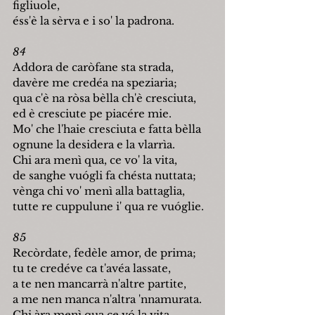
figliuole,
éss'è la sèrva e i so' la padrona.
84
Addora de caròfane sta strada,
davère me credéa na speziaria;
qua c'è na ròsa bèlla ch'è cresciuta,
ed è cresciute pe piacére mie.
Mo' che l'haie cresciuta e fatta bèlla
ognune la desidera e la vlarrìa.
Chi ara menì qua, ce vo' la vita,
de sanghe vu
ó
gli fa chésta nuttata;
vènga chi vo' menì alla battaglia,
tutte re cuppulune i' qua re vu
ó
glie.
85
Recòrdate, fedèle amor, de prima;
tu te credéve ca t'avéa lassate,
a te nen mancarrà n'altre partite,
a me nen manca n'altra 'nnamurata.
Chi àra menì qua ce v
ó
 la vita,