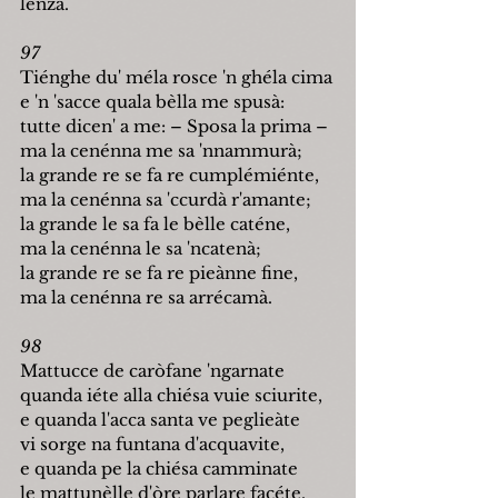
lènza.
97
Tiénghe du' méla rosce 'n ghéla cima
e 'n 'sacce quala bèlla me spusà:
tutte dicen' a me: 
–
 Sposa la prima 
–
ma la cenénna me sa 'nnammurà;
la grande re se fa re cumplémiénte,
ma la cenénna sa 'ccurdà r'amante;
la grande le sa fa le bèlle caténe,
ma la cenénna le sa 'ncatenà;
la grande re se fa re pieànne fine,
ma la cenénna re sa arrécamà.
98
Mattucce de caròfane 'ngarnate
quanda iéte alla chiésa vuie sciurite,
e quanda l'acca santa ve peglieàte
vi sorge na funtana d'acquavite,
e quanda pe la chiésa camminate
le mattunèlle d'òre parlare facéte,