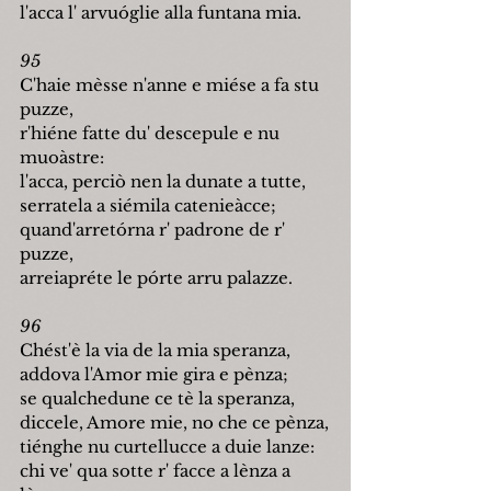
l'acca l' arvu
ó
glie alla funtana mia.
95
C'haie mèsse n'anne e miése a fa stu 
puzze,
r'hiéne fatte du' descepule e nu 
mu
oà
stre:
l'acca, perciò nen la dunate a tutte,
serratela a siémila catenieàcce;
quand'arret
ó
rna r' padrone de r' 
puzze,
arreiapréte le p
ó
rte arru palazze.
96
Chést'è la via de la mia speranza,
addova l'Amor mie gira e pènza;
se qualchedune ce tè la speranza,
diccele, Amore mie, no che ce pènza,
tiénghe nu curtellucce a duie lanze:
chi ve' qua sotte r' facce a lènza a 