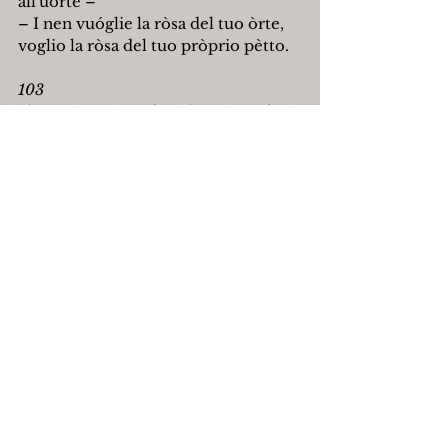
all'u
ó
rte 
–
–
 I nen vu
ó
glie la ròsa del tuo òrte,
v
o
glio la ròsa del tuo pròprio pètto.
103
L'Amore mié sta déntr'a stu curtile,
sta pròpria arrénsérrata a 
munachèlla;
z'affàcciane la mamma che la figlia,
oh, putènza di Die quanta so' bèlle!
Ma, se la mamma pare muoàzze de 
giglie,
la figlia pare la diana stélla.
Quand'éssa va alla mèssa che l'altre 
bèlle,
me pare la luna e r' sòle 'n fra le 
stélle.
104
Pe l'aria quiète è tutte nu spléndore,
pe quand'è grande r' munne vòlta e 