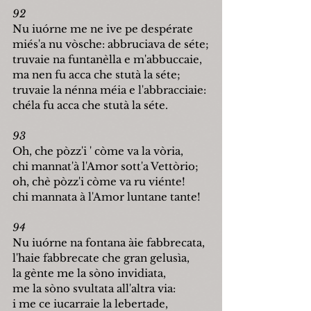
92
Nu iu
ó
rne me ne ive pe despérate
miés'a nu vòsche: abbruciava de séte;
truvaie na funtanèlla e m'abbuccaie,
ma nen fu acca che stutà la séte;
truvaie la nénna méia e l'abbracciaie:
chéla fu acca che stutà la séte.
93
Oh, che pòzz'i ' còme va la vòria,
chi mannat'à l'Amor sott'a Vettòrio;
oh, chè pòzz'i còme va ru viénte!
chi mannata à l'Amor luntane tante!
94
Nu iu
ó
rne na fontana àie fabbrecata,
l'haie fabbrecate che gran gelusìa,
la gènte me la sòno invidiata,
me la sòno svultata all'altra via:
i me ce iucarraie la lebertade,