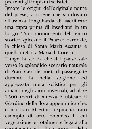
presenti gli impianti sciistici.
Ignote le origini dell'originale nome 
del paese, si ritiene che sia dovuto 
all'usanza longobarda di sacrificare 
una capra prima di insediarsi in un 
luogo. Tra i monumenti del centro 
storico spiccano il Palazzo baronale, 
la chiesa di Santa Maria Assunta e 
quella di Santa Maria di Loreto.
Lungo la strada che dal paese sale 
verso lo splendido scenario naturale 
di Prato Gentile, meta di passeggiate 
durante la bella stagione ed 
apprezzata meta sciistica per gli 
amanti degli sport invernali, ad oltre 
1.500 metri di altezza è ubicato il 
Giardino della flora appenninica che, 
con i suoi 10 ettari, ospita un raro 
esempio di orto botanico la cui 
vegetazione è totalmente legata alla 
spontaneità ed alla creatività della 