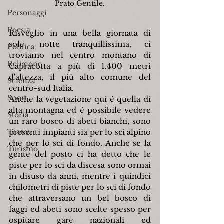
Prato Gentile.
Personaggi
Poesia
Risveglio in una bella giornata di 
sole, notte tranquillissima, ci 
Politica
troviamo nel centro montano di 
Religione
Capracotta a più di 1.400 metri 
d'altezza, il più alto comune del 
Scienza
centro-sud Italia.
Sport
Anche la vegetazione qui è quella di 
alta montagna ed è possibile vedere 
Storia
un raro bosco di abeti bianchi, sono 
Teatro
presenti impianti sia per lo sci alpino 
che per lo sci di fondo. Anche se la 
Turismo
gente del posto ci ha detto che le 
piste per lo sci da discesa sono ormai 
in disuso da anni, mentre i quindici 
chilometri di piste per lo sci di fondo 
che attraversano un bel bosco di 
faggi ed abeti sono scelte spesso per 
ospitare gare nazionali ed 