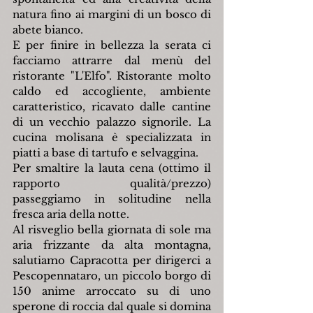
natura fino ai margini di un bosco di 
abete bianco.
E per finire in bellezza la serata ci 
facciamo attrarre dal menù del 
ristorante "L'Elfo". Ristorante molto 
caldo ed accogliente, ambiente 
caratteristico, ricavato dalle cantine 
di un vecchio palazzo signorile. La 
cucina molisana è specializzata in 
piatti a base di tartufo e selvaggina.
Per smaltire la lauta cena (ottimo il 
rapporto qualità/prezzo) 
passeggiamo in solitudine nella 
fresca aria della notte.
Al risveglio bella giornata di sole ma 
aria frizzante da alta montagna, 
salutiamo Capracotta per dirigerci a 
Pescopennataro, un piccolo borgo di 
150 anime arroccato su di uno 
sperone di roccia dal quale si domina 