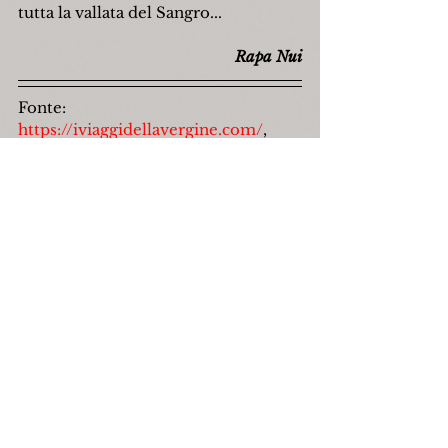
tutta la vallata del Sangro...
Rapa Nui
Fonte: 
https://iviaggidellavergine.com/
,
ottobre 2020.
capracotta
web
pratogentile
verrino
Natura
Turismo
Mostra tutti
Post recenti