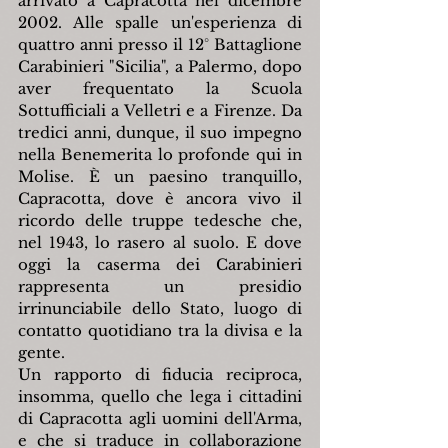
arrivato a Capracotta nel dicembre 
2002. Alle spalle un'esperienza di 
quattro anni presso il 12° Battaglione 
Carabinieri "Sicilia", a Palermo, dopo 
aver frequentato la Scuola 
Sottufficiali a Velletri e a Firenze. Da 
tredici anni, dunque, il suo impegno 
nella Benemerita lo profonde qui in 
Molise. È un paesino tranquillo, 
Capracotta, dove è ancora vivo il 
ricordo delle truppe tedesche che, 
nel 1943, lo rasero al suolo. E dove 
oggi la caserma dei Carabinieri 
rappresenta un presidio 
irrinunciabile dello Stato, luogo di 
contatto quotidiano tra la divisa e la 
gente.
Un rapporto di fiducia reciproca, 
insomma, quello che lega i cittadini 
di Capracotta agli uomini dell'Arma, 
e che si traduce in collaborazione 