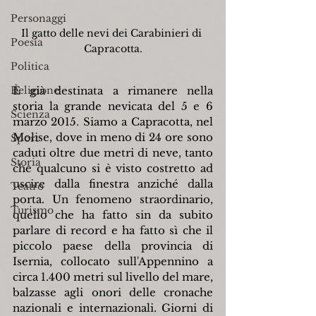
Personaggi
Il gatto delle nevi dei Carabinieri di 
Poesia
Capracotta.
Politica
Religione
È già destinata a rimanere nella 
storia la grande nevicata del 5 e 6 
Scienza
marzo 2015. Siamo a Capracotta, nel 
Molise, dove in meno di 24 ore sono 
Sport
caduti oltre due metri di neve, tanto 
Storia
che qualcuno si è visto costretto ad 
uscire dalla finestra anziché dalla 
Teatro
porta. Un fenomeno straordinario, 
Turismo
quello che ha fatto sin da subito 
parlare di record e ha fatto sì che il 
piccolo paese della provincia di 
Isernia, collocato sull'Appennino a 
circa 1.400 metri sul livello del mare, 
balzasse agli onori delle cronache 
nazionali e internazionali. Giorni di 