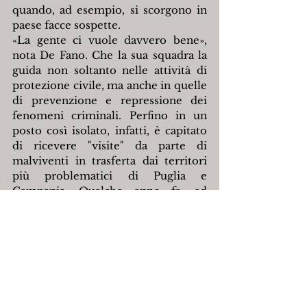
quando, ad esempio, si scorgono in 
paese facce sospette.
«La gente ci vuole davvero bene», 
nota De Fano. Che la sua squadra la 
guida non soltanto nelle attività di 
protezione civile, ma anche in quelle 
di prevenzione e repressione dei 
fenomeni criminali. Perfino in un 
posto così isolato, infatti, è capitato 
di ricevere "visite" da parte di 
malviventi in trasferta dai territori 
più problematici di Puglia e 
Campania. Qualche anno fa, ad 
esempio, durante la festa patronale 
di San Sebastiano, che si svolge nel 
mese di luglio, i militari dell'Arma 
hanno arrestato in flagranza di reato 
tre persone per spaccio di banconote 
false. Un risultato reso possibile dalla 
collaborazione della gente che, 