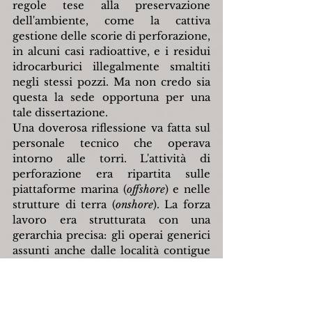
regole tese alla preservazione 
dell'ambiente, come la cattiva 
gestione delle scorie di perforazione, 
in alcuni casi radioattive, e i residui 
idrocarburici illegalmente smaltiti 
negli stessi pozzi. Ma non credo sia 
questa la sede opportuna per una 
tale dissertazione.
Una doverosa riflessione va fatta sul 
personale tecnico che operava 
intorno alle torri. L'attività di 
perforazione era ripartita sulle 
piattaforme marina (
offshore
) e nelle 
strutture di terra (
onshore
). La forza 
lavoro era strutturata con una 
gerarchia precisa: gli operai generici 
assunti anche dalle località contigue 
(
roustabouts
), i tecnici esperti spesso 
di nazionalità americana (
roughnecks
) 
e i caposonda (
drillers
). Il lavoro era 
ripartito in turni estenuanti di dodici 