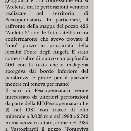
geografica e... la concessione era sì 
"Ateleta", ma le perforazioni vennero 
realizzate nel territorio di 
Pescopennataro. In particolare, il 
raffronto della mappa del pozzo 426 
"Ateleta 2" con le foto satellitari mi 
confermarono che avevo trovato il 
"mio" pozzo in prossimità della 
località Fonte degli Angeli. È stato 
come risalire di nuovo con papà sulla 
500 con la testa che a malapena 
sporgeva dal bordo inferiore del 
parabrezza e girare per il piazzale 
mentre mi teneva per mano!
Il sito di Pescopennataro venne 
interessato da ulteriori perforazioni 
da parte della Elf (Pescopennataro 1 e 
2) nel 1981 con tracce di olio 
minerale a 3.028 m e nel 1983 a 2.742 
m ma senza risultato, come nel 1984 
a Vastogirardi il pozzo "Fonteviva 