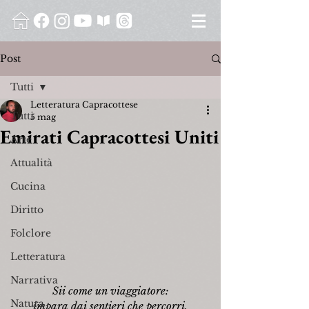
Post
Tutti
Letteratura Capracottese
Tutti
5 mag
Emirati Capracottesi Uniti
Arte
Attualità
Cucina
Diritto
Folclore
Letteratura
Narrativa
Sii come un viaggiatore:
Natura
impara dai sentieri che percorri.