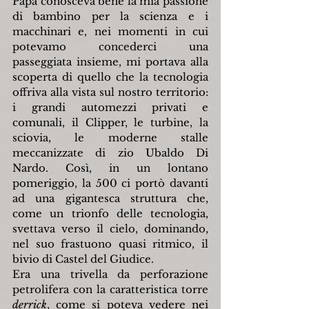
Papà conosceva bene la mia passione 
di bambino per la scienza e i 
macchinari e, nei momenti in cui 
potevamo concederci una 
passeggiata insieme, mi portava alla 
scoperta di quello che la tecnologia 
offriva alla vista sul nostro territorio: 
i grandi automezzi privati e 
comunali, il Clipper, le turbine, la 
sciovia, le moderne stalle 
meccanizzate di zio Ubaldo Di 
Nardo. Così, in un lontano 
pomeriggio, la 500 ci portò davanti 
ad una gigantesca struttura che, 
come un trionfo delle tecnologia, 
svettava verso il cielo, dominando, 
nel suo frastuono quasi ritmico, il 
bivio di Castel del Giudice.
Era una trivella da perforazione 
petrolifera con la caratteristica torre 
derrick
, come si poteva vedere nei 