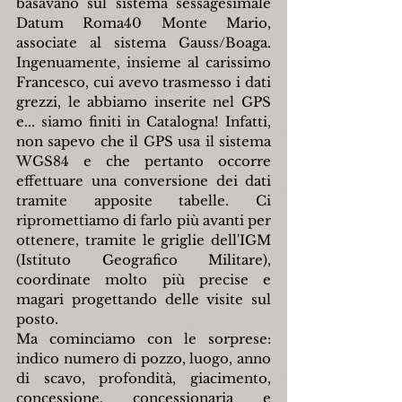
basavano sul sistema sessagesimale 
Datum Roma40 Monte Mario, 
associate al sistema Gauss/Boaga. 
Ingenuamente, insieme al carissimo 
Francesco, cui avevo trasmesso i dati 
grezzi, le abbiamo inserite nel GPS 
e... siamo finiti in Catalogna! Infatti, 
non sapevo che il GPS usa il sistema 
WGS84 e che pertanto occorre 
effettuare una conversione dei dati 
tramite apposite tabelle. Ci 
ripromettiamo di farlo più avanti per 
ottenere, tramite le griglie dell'IGM 
(Istituto Geografico Militare), 
coordinate molto più precise e 
magari progettando delle visite sul 
posto.
Ma cominciamo con le sorprese: 
indico numero di pozzo, luogo, anno 
di scavo, profondità, giacimento, 
concessione, concessionaria e 