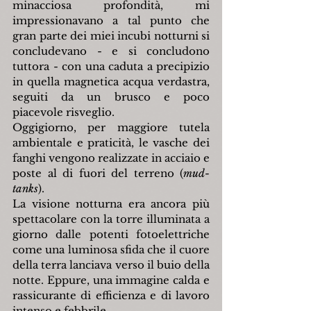
minacciosa profondità, mi 
impressionavano a tal punto che 
gran parte dei miei incubi notturni si 
concludevano - e si concludono 
tuttora - con una caduta a precipizio 
in quella magnetica acqua verdastra, 
seguiti da un brusco e poco 
piacevole risveglio.
Oggigiorno, per maggiore tutela 
ambientale e praticità, le vasche dei 
fanghi vengono realizzate in acciaio e 
poste al di fuori del terreno (
mud-
tanks
).
La visione notturna era ancora più 
spettacolare con la torre illuminata a 
giorno dalle potenti fotoelettriche 
come una luminosa sfida che il cuore 
della terra lanciava verso il buio della 
notte. Eppure, una immagine calda e 
rassicurante di efficienza e di lavoro 
intenso e febbrile.