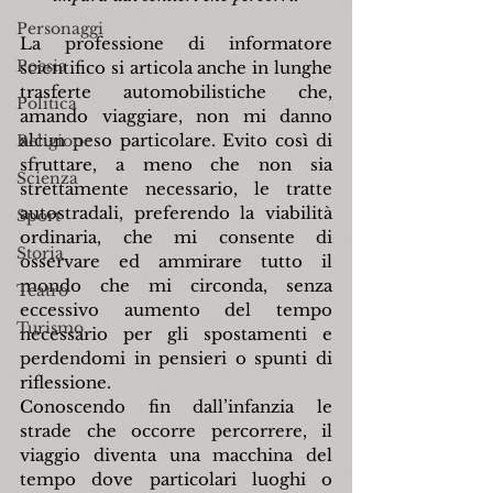
Personaggi
La professione di informatore 
Poesia
scientifico si articola anche in lunghe 
trasferte automobilistiche che, 
Politica
amando viaggiare, non mi danno 
alcun peso particolare. Evito così di 
Religione
sfruttare, a meno che non sia 
Scienza
strettamente necessario, le tratte 
autostradali, preferendo la viabilità 
Sport
ordinaria, che mi consente di 
Storia
osservare ed ammirare tutto il 
mondo che mi circonda, senza 
Teatro
eccessivo aumento del tempo 
Turismo
necessario per gli spostamenti e 
perdendomi in pensieri o spunti di 
riflessione.
Conoscendo fin dall’infanzia le 
strade che occorre percorrere, il 
viaggio diventa una macchina del 
tempo dove particolari luoghi o 