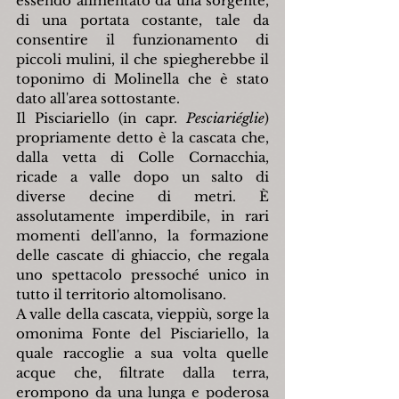
essendo alimentato da una sorgente, 
di una portata costante, tale da 
consentire il funzionamento di 
piccoli mulini, il che spiegherebbe il 
toponimo di Molinella che è stato 
dato all'area sottostante.
Il Pisciariello (in capr. 
Pesciariéglie
) 
propriamente detto è la cascata che, 
dalla vetta di Colle Cornacchia, 
ricade a valle dopo un salto di 
diverse decine di metri. È 
assolutamente imperdibile, in rari 
momenti dell'anno, la formazione 
delle cascate di ghiaccio, che regala 
uno spettacolo pressoché unico in 
tutto il territorio altomolisano.
A valle della cascata, vieppiù, sorge la 
omonima Fonte del Pisciariello, la 
quale raccoglie a sua volta quelle 
acque che, filtrate dalla terra, 
erompono da una lunga e poderosa 