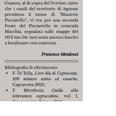
Guastra, al di sopra del Verrino, tanto 
che i casali del territorio di Agnone 
prendono il nome di "Masserie 
Pisciarello"; vi era poi una seconda 
Fonte del Pisciariello in contrada 
Macchia, segnalata sulle mappe del 
1812 ma che non sono ancora riuscito 
a localizzare con esattezza.
Francesco Mendozzi
Bibliografia di riferimento:
F. Di Tella, 
L'oro blu di Capracotta. 
100 miniere attive ed esaurite
, 
Capracotta 2021;
F. Mendozzi, 
Guida alla 
letteratura capracottese
, vol. I, 
Youcanprint, Tricase 2016.