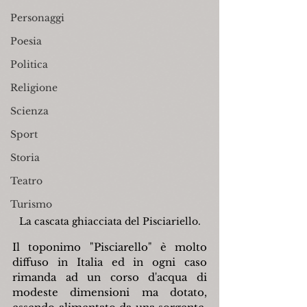
Personaggi
Poesia
Politica
Religione
Scienza
Sport
Storia
Teatro
Turismo
La cascata ghiacciata del Pisciariello.
Il toponimo "Pisciarello" è molto 
diffuso in Italia ed in ogni caso 
rimanda ad un corso d'acqua di 
modeste dimensioni ma dotato, 