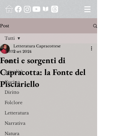
Post
Tutti
Letteratura Capracottese
Tutti
2 set 2024
Fonti e sorgenti di
Arte
Capracotta: la Fonte del
Attualità
Pisciariello
Cucina
Diritto
Folclore
Letteratura
Narrativa
Natura