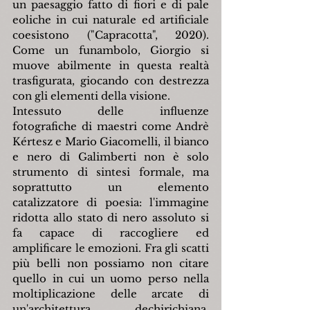
un paesaggio fatto di fiori e di pale 
eoliche in cui naturale ed artificiale 
coesistono ("Capracotta", 2020). 
Come un funambolo, Giorgio si 
muove abilmente in questa realtà 
trasfigurata, giocando con destrezza 
con gli elementi della visione.
Intessuto delle influenze 
fotografiche di maestri come Andrè 
Kértesz e Mario Giacomelli, il bianco 
e nero di Galimberti non è solo 
strumento di sintesi formale, ma 
soprattutto un elemento 
catalizzatore di poesia: l'immagine 
ridotta allo stato di nero assoluto si 
fa capace di raccogliere ed 
amplificare le emozioni. Fra gli scatti 
più belli non possiamo non citare 
quello in cui un uomo perso nella 
moltiplicazione delle arcate di 
un'architettura dechirichiana, 