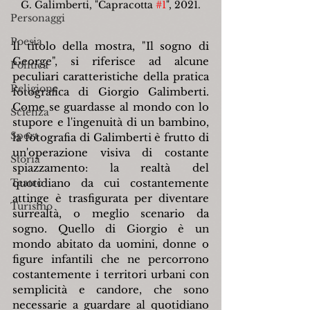
G. Galimberti, "Capracotta 
#1
", 2021.
Personaggi
Poesia
Il titolo della mostra, "Il sogno di 
George", si riferisce ad alcune 
Politica
peculiari caratteristiche della pratica 
Religione
fotografica di Giorgio Galimberti. 
Come se guardasse al mondo con lo 
Scienza
stupore e l'ingenuità di un bambino, 
Sport
la fotografia di Galimberti è frutto di 
un'operazione visiva di costante 
Storia
spiazzamento: la realtà del 
Teatro
quotidiano da cui costantemente 
attinge è trasfigurata per diventare 
Turismo
surrealtà, o meglio scenario da 
sogno. Quello di Giorgio è un 
mondo abitato da uomini, donne o 
figure infantili che ne percorrono 
costantemente i territori urbani con 
semplicità e candore, che sono 
necessarie a guardare al quotidiano 