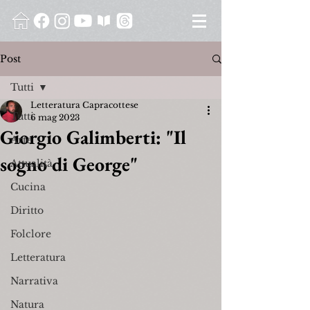
Post
Tutti
Letteratura Capracottese
Tutti
6 mag 2023
Giorgio Galimberti: "Il
Arte
sogno di George"
Attualità
Cucina
Diritto
Folclore
Letteratura
Narrativa
Natura