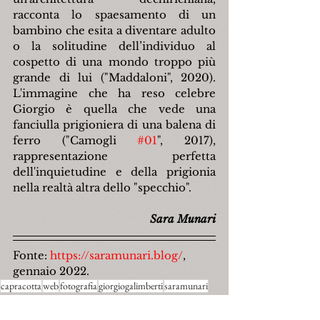
racconta lo spaesamento di un 
bambino che esita a diventare adulto 
o la solitudine dell’individuo al 
cospetto di una mondo troppo più 
grande di lui ("Maddaloni", 2020). 
L'immagine che ha reso celebre 
Giorgio è quella che vede una 
fanciulla prigioniera di una balena di 
ferro ("Camogli 
#01
", 2017), 
rappresentazione perfetta 
dell'inquietudine e della prigionia 
nella realtà altra dello "specchio".
Sara Munari
Fonte: 
https://saramunari.blog/
,
gennaio 2022.
capracotta
web
fotografia
giorgiogalimberti
saramunari
Arte