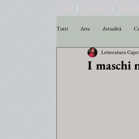
CASA
GLI ARTICOLI
I NOSTRI LI
Tutti
Arte
Attualità
Cu
Letteratura Capr
Personaggi
Poesia
Poli
I maschi 