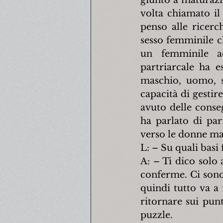
volta chiamato il
penso alle ricerc
sesso femminile c
un femminile ace
partriarcale ha e
maschio, uomo, se
capacità di gestir
avuto delle conseg
ha parlato di par
verso le donne ma 
L: – Su quali basi
A: – Ti dico solo 
conferme. Ci sono 
quindi tutto va a
ritornare sui pun
puzzle.