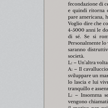
fecondazione di ce
e quindi ritorna d
pare americana, ha
Voglio dire che con
4-5000 anni le do
di sé. Se si ro
Personalmente lo v
saranno distrutti
società.
L: – Un’altra volt
A: – Il cavallucc
sviluppare un mars
lo lascia e lui 
tranquillo e assen
L: – Insomma sec
vengono chiamati 