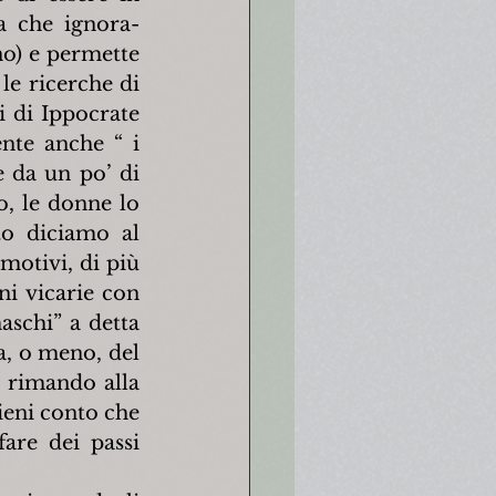
a che ignora-
o) e permette 
le ricerche di 
 di Ippocrate 
nte anche “ i 
 da un po’ di 
, le donne lo 
o diciamo al 
motivi, di più 
 vicarie con 
schi” a detta 
, o meno, del 
 rimando alla 
eni conto che 
are dei passi 