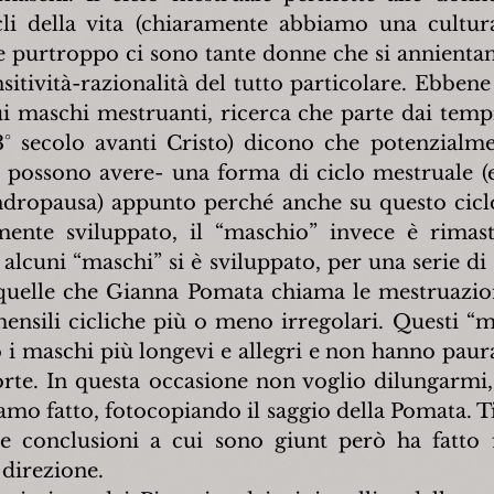
cli della vita (chiaramente abbiamo una cultur
 e purtroppo ci sono tante donne che si annientan
sitività-razionalità del tutto particolare. Ebbene 
 maschi mestruanti, ricerca che parte dai tempi
3° secolo avanti Cristo) dicono che potenzialme
possono avere- una forma di ciclo mestruale (e
andropausa) appunto perché anche su questo ciclo
nte sviluppato, il “maschio” invece è rimast
alcuni “maschi” si è sviluppato, per una serie di 
uelle che Gianna Pomata chiama le mestruazioni
ensili cicliche più o meno irregolari. Questi “ma
 i maschi più longevi e allegri e non hanno paura
rte. In questa occasione non voglio dilungarmi,
mo fatto, fotocopiando il saggio della Pomata. Ti
le conclusioni a cui sono giunt però ha fatto f
 direzione.