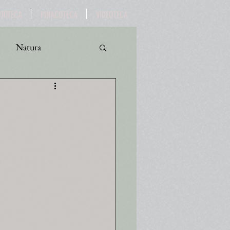
OTOTECA
PINACOTECA
VIDEOTECA
Natura
ro
Turismo