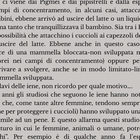
ci viene dai Pigmei e dai pipistrelli e dalla esp
mpi di concentramento, in alcuni casi, attacca
bini, ebbene arrivò ad uscire del latte o un liq
ma tanto che tranquillizzava il bambino. Sia tra i 
a possibilità che attacchino i cuccioli ai capezzoli d
scire del latte. Ebbene anche in questo caso 
ice di una mammella bloccata-non sviluppata m
ebrei nei campi di concentramento) oppure per
ivare a svolgere, anche se in modo limitato-lim
mmella sviluppata.
lavi delle iene, non ricordo per quale motivo….
 anni gli studiosi che seguono le iene hanno not
e che, come tante altre femmine, tendono sempre
 per proteggere i cuccioli) hanno sviluppato una 
simile ad un pene. E questo allarma questi studio
turo in cui le femmine, animali o umane, potre
i”. Per esempio è di qualche anno fa l’esp