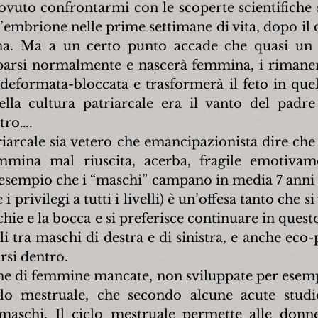
vuto confrontarmi con le scoperte scientifiche su
l’embrione nelle prime settimane di vita, dopo il
a. Ma a un certo punto accade che quasi un 
parsi normalmente e nascerà femmina, i rimanen
 deformata-bloccata e trasformerà il feto in quell
la cultura patriarcale era il vanto del padre 
tro….
riarcale sia vetero che emancipazionista dire che
mmina mal riuscita, acerba, fragile emotivam
r esempio che i “maschi” campano in media 7 anni 
 privilegi a tutti i livelli) è un’offesa tanto che si
cchie e la bocca e si preferisce continuare in ques
elli tra maschi di destra e di sinistra, e anche eco-p
rsi dentro.
ne di femmine mancate, non sviluppate per esempio
clo mestruale, che secondo alcune acute studio
maschi. Il ciclo mestruale permette alle donne