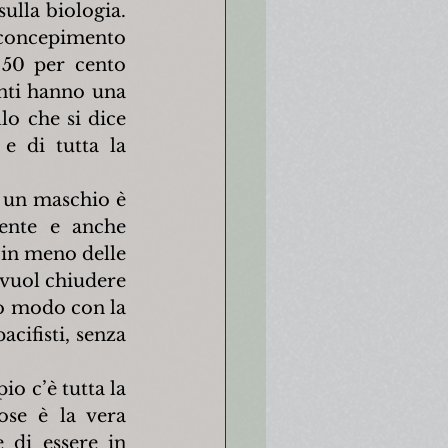
lla biologia. 
 concepimento 
50 per cento 
ti hanno una 
o che si dice 
e di tutta la 
 un maschio è 
ente e anche 
in meno delle 
 vuol chiudere 
to modo con la 
acifisti, senza 
 c’è tutta la 
se è la vera 
 di essere in 