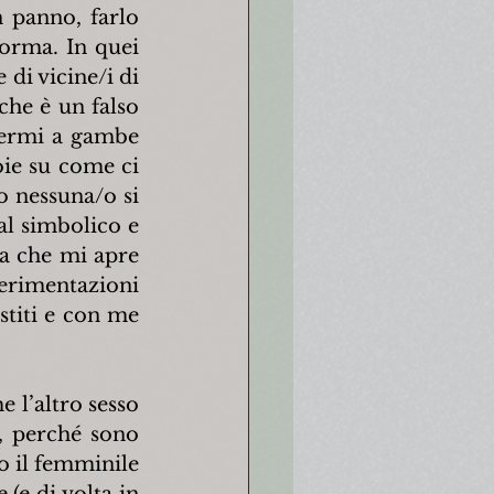
 panno, farlo 
orma. In quei 
di vicine/i di 
he è un falso 
ermi a gambe 
ie su come ci 
 nessuna/o si 
l simbolico e 
a che mi apre 
rimentazioni 
titi e con me 
 l’altro sesso 
, perché sono 
o il femminile 
e di volta in 