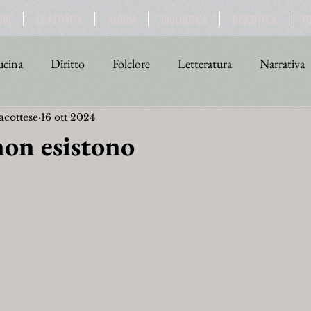
BRI
LE ATTIVITÀ
ALBUM
BIBLIOTECA
DISCOTECA
F
cina
Diritto
Folclore
Letteratura
Narrativa
acottese
16 ott 2024
tica
Religione
Scienza
Sport
Storia
Teat
non esistono