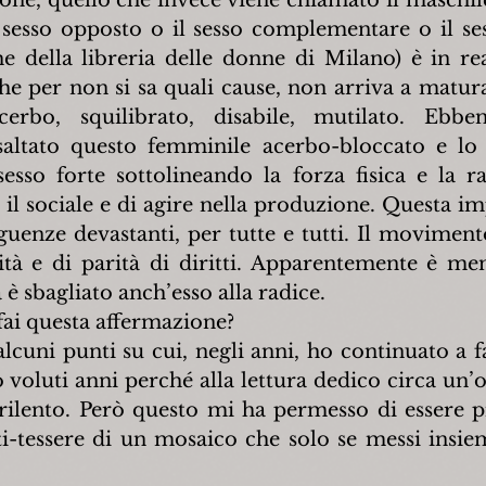
 sesso opposto o il sesso complementare o il sess
he della libreria delle donne di Milano) è in rea
he per non si sa quali cause, non arriva a matura
rbo, squilibrato, disabile, mutilato. Ebben
saltato questo femminile acerbo-bloccato e lo 
sso forte sottolineando la forza fisica e la raz
e il sociale e di agire nella produzione. Questa i
uenze devastanti, per tutte e tutti. Il movimento
ità e di parità di diritti. Apparentemente è me
è sbagliato anch’esso alla radice.
 fai questa affermazione?
alcuni punti su cui, negli anni, ho continuato a f
voluti anni perché alla lettura dedico circa un’or
 rilento. Però questo mi ha permesso di essere p
ti-tessere di un mosaico che solo se messi insie