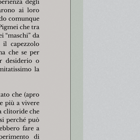
erienza degli 
rono ai loro 
uido comunque 
Pigmei che tra 
ei “maschi” da 
il capezzolo 
a che se per 
 desiderio o 
itatissimo la 
ato che (apro 
 più a vivere 
clitoride che 
si perché può 
bbero fare a 
erimento di 