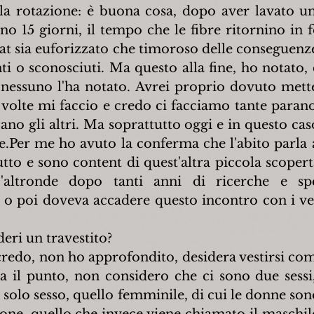
e la rotazione: è buona cosa, dopo aver lavato un
o 15 giorni, il tempo che le fibre ritornino in f
at sia euforizzato che timoroso delle conseguenze 
i o sconosciuti. Ma questo alla fine, ho notato, c
nessuno l'ha notato. Avrei proprio dovuto mett
e volte mi faccio e credo ci facciamo tante parano
no gli altri. Ma soprattutto oggi e in questo caso
e.Per me ho avuto la conferma che l'abito parla a
utto e sono content di quest'altra piccola scopert
D'altronde dopo tanti anni di ricerche e spe
 o poi doveva accadere questo incontro con i ves
deri un travestito?
 credo, non ho approfondito, desidera vestirsi come
sta il punto, non considero che ci sono due sessi
 solo sesso, quello femminile, di cui le donne son
ne, quello che invece viene chiamato il maschile (