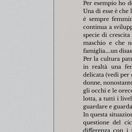
Per esempio ho do
Una di esse è che 
è sempre femmin
continua a svilup
specie di crescita
maschio e che nel
famiglia….un disas
Per la cultura pat
in realtà una fe
delicata (vedi pe
donne, nonostante i
gli occhi e le ore
lotta, a tutti i liv
guardare e guarda
In questa situazio
questione del ci
differenza con i 