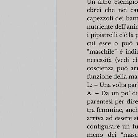
Un altro esempio 
ebrei che nei ca
capezzoli dei bam
nutriente dell’ani
i pipistrelli c’è l
cui esce o può u
“maschile” è ind
necessità (vedi 
coscienza può arr
funzione della ma
L: – Una volta par
A: – Da un po’ di
parentesi per dir
tra femmine, anche
arriva ad essere 
configurare un fu
meno dei “masch