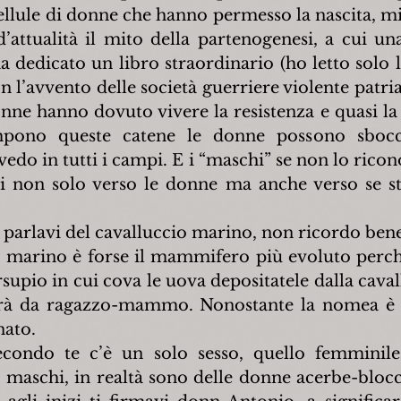
llule di donne che hanno permesso la nascita, mi p
’attualità il mito della partenogenesi, a cui una
 dedicato un libro straordinario (ho letto solo la
 l’avvento delle società guerriere violente patriar
nne hanno dovuto vivere la resistenza e quasi la 
mpono queste catene le donne possono sbocci
edo in tutti i campi. E i “maschi” se non lo ricon
vi non solo verso le donne ma anche verso se stes
a parlavi del cavalluccio marino, non ricordo ben
io marino è forse il mammifero più evoluto perché
upio in cui cova le uova depositatele dalla cavall
vivrà da ragazzo-mammo. Nonostante la nomea è 
nato.
ondo te c’è un solo sesso, quello femminile 
maschi, in realtà sono delle donne acerbe-blocca