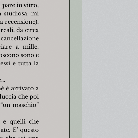
are in vitro, 
 studiosa, mi 
 recensione). 
cali, da circa 
cancellazione 
are a mille. 
oscono sono e 
si e tutta la 
e…
 è arrivato a 
uccia che poi 
“un maschio” 
e quelli che 
te. E’ questo 