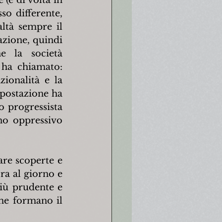
o differente, 
ltà sempre il 
zione, quindi 
e la società 
ha chiamato: 
ionalità e la 
mpostazione ha 
 progressista 
no oppressivo 
are scoperte e 
a al giorno e 
iù prudente e 
me formano il 