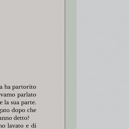
a ha partorito 
evamo parlato 
 la sua parte. 
gato dopo che 
anno detto?
o lavato e di 