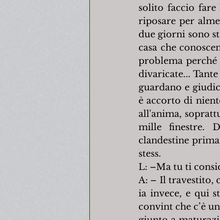
solito faccio far
riposare per almen
due giorni sono st
casa che conoscent
problema perché 
divaricate... Tant
guardano e giudica
è accorto di nient
all'anima, sopratt
mille finestre. 
clandestine prima
stess.
L: –Ma tu ti consi
A: – Il travestito,
ia invece, e qui 
convint che c’è un
giunto a maturazio