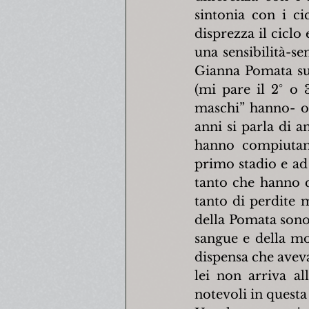
sintonia con i ci
disprezza il ciclo
una sensibilità-sen
Gianna Pomata sui
(mi pare il 2° o 
maschi” hanno- o 
anni si parla di 
hanno compiutame
primo stadio e ad 
tanto che hanno q
tanto di perdite m
della Pomata sono
sangue e della mo
dispensa che aveva
lei non arriva al
notevoli in questa