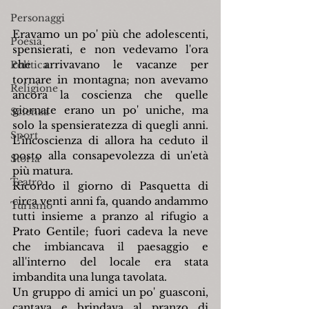
Personaggi
Eravamo un po' più che adolescenti, 
Poesia
spensierati, e non vedevamo l'ora 
che arrivavano le vacanze per 
Politica
tornare in montagna; non avevamo 
Religione
ancora la coscienza che quelle 
giornate erano un po' uniche, ma 
Scienza
solo la spensieratezza di quegli anni. 
Sport
L'incoscienza di allora ha ceduto il 
posto alla consapevolezza di un'età 
Storia
più matura.
Teatro
Ricordo il giorno di Pasquetta di 
circa venti anni fa, quando andammo 
Turismo
tutti insieme a pranzo al rifugio a 
Prato Gentile; fuori cadeva la neve 
che imbiancava il paesaggio e 
all'interno del locale era stata 
imbandita una lunga tavolata.
Un gruppo di amici un po' guasconi, 
cantava e brindava al pranzo di 