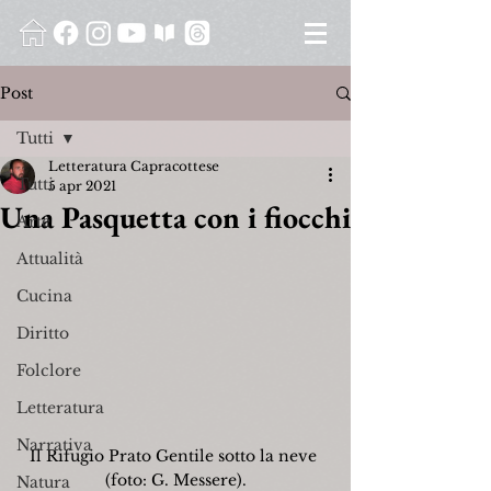
Post
Tutti
Letteratura Capracottese
Tutti
5 apr 2021
Una Pasquetta con i fiocchi
Arte
Attualità
Cucina
Diritto
Folclore
Letteratura
Narrativa
Il Rifugio Prato Gentile sotto la neve 
(foto: G. Messere).
Natura