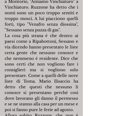
a Montorio, "Amiamo Vinchiaturo" a 
Vinchiaturo. Ruzzone ha detto che i 
nomi sono un poco troppo sentiti e 
troppo mosci. A lui piacciono quelli 
forti, tipo "Venafro senza diossina", 
"Sessano senza puzza di gas".
La cosa più strana è che dentro ai 
paesi come a Ripabottoni, Sessano e 
via dicendo hanno presentato le liste 
certa gente che nessuno conosce e 
che nemmeno è residente. Dice che 
sono certi che non vogliono fare i 
consiglieri ma si vogliono solo 
presentare. Come a quelli delle nove 
liste di Toma. Mario Ilisaccio ha 
detto che questi che nessuno li 
conosce si presentano perché così 
dove lavorano gli danno il permesso 
e se ne stanno alla casa per un mese e 
poi si fanno pure le ferie ad agosto.
Allora subito Ruzzone, che non è 