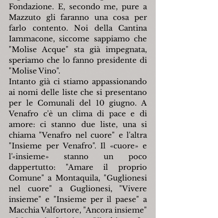
Fondazione. E, secondo me, pure a 
Mazzuto gli faranno una cosa per 
farlo contento. Noi della Cantina 
Iammacone, siccome sappiamo che 
"Molise Acque" sta già impegnata, 
speriamo che lo fanno presidente di 
"Molise Vino".
Intanto già ci stiamo appassionando 
ai nomi delle liste che si presentano 
per le Comunali del 10 giugno. A 
Venafro c'è un clima di pace e di 
amore: ci stanno due liste, una si 
chiama "Venafro nel cuore" e l'altra 
"Insieme per Venafro". Il «cuore» e 
l'«insieme» stanno un poco 
dappertutto: "Amare il proprio 
Comune" a Montaquila, "Guglionesi 
nel cuore" a Guglionesi, "Vivere 
insieme" e "Insieme per il paese" a 
Macchia Valfortore, "Ancora insieme" 