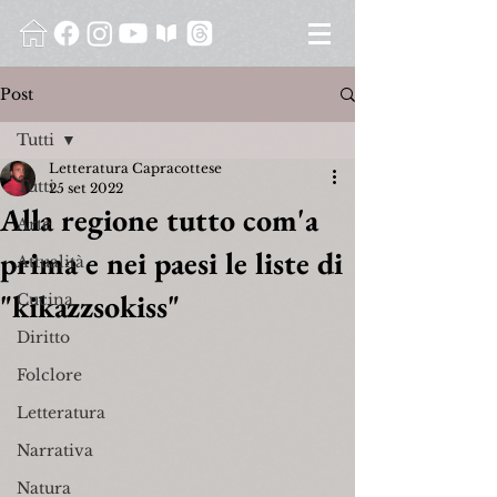
Post
Tutti
Letteratura Capracottese
Tutti
25 set 2022
Alla regione tutto com'a
Arte
prima e nei paesi le liste di
Attualità
"kikazzsokiss"
Cucina
Diritto
Folclore
Letteratura
Narrativa
Natura