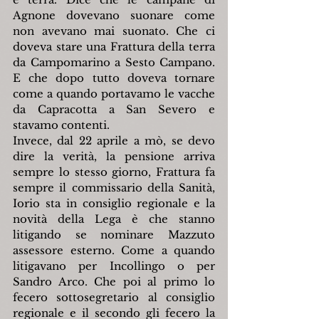
Agnone dovevano suonare come 
non avevano mai suonato. Che ci 
doveva stare una Frattura della terra 
da Campomarino a Sesto Campano. 
E che dopo tutto doveva tornare 
come a quando portavamo le vacche 
da Capracotta a San Severo e 
stavamo contenti.
Invece, dal 22 aprile a mò, se devo 
dire la verità, la pensione arriva 
sempre lo stesso giorno, Frattura fa 
sempre il commissario della Sanità, 
Iorio sta in consiglio regionale e la 
novità della Lega è che stanno 
litigando se nominare Mazzuto 
assessore esterno. Come a quando 
litigavano per Incollingo o per 
Sandro Arco. Che poi al primo lo 
fecero sottosegretario al consiglio 
regionale e il secondo gli fecero la 