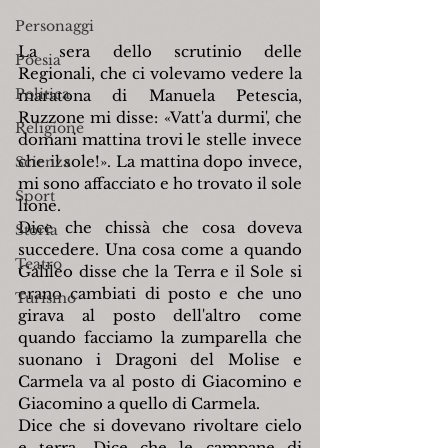
Personaggi
La sera dello scrutinio delle 
Poesia
Regionali, che ci volevamo vedere la 
Politica
maratona di Manuela Petescia, 
Ruzzone mi disse: «Vatt'a durmi', che 
Religione
domani mattina trovi le stelle invece 
che il sole!». La mattina dopo invece, 
Scienza
mi sono affacciato e ho trovato il sole 
Sport
lione.
Dice che chissà che cosa doveva 
Storia
succedere. Una cosa come a quando 
Teatro
Galileo disse che la Terra e il Sole si 
erano cambiati di posto e che uno 
Turismo
girava al posto dell'altro come 
quando facciamo la zumparella che 
suonano i Dragoni del Molise e 
Carmela va al posto di Giacomino e 
Giacomino a quello di Carmela.
Dice che si dovevano rivoltare cielo 
e terra. Dice che le campane di 