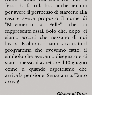
fesso, ha fatto la lista anche per noi 
per avere il permesso di starcene alla 
casa e aveva proposto il nome di 
"Movimento 5 Pelle" che ci 
rappresenta assai. Solo che, dopo, ci 
siamo accorti che nessuno di noi 
lavora. E allora abbiamo stracciato il 
programma che avevamo fatto, il 
simbolo che avevamo disegnato e ci 
siamo messi ad aspettare il 10 giugno 
come a quando aspettiamo che 
arriva la pensione. Senza ansia. Tanto 
arriva!
Giovanni Petta
Fonte: 
http://www.giovannipetta.eu/
,
 14 
maggio 2018.
web
umorismo
giovannipetta