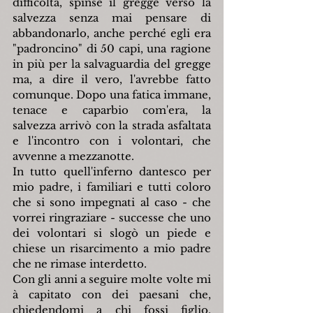
difficoltà, spinse il gregge verso la 
salvezza senza mai pensare di 
abbandonarlo, anche perché egli era 
"padroncino" di 50 capi, una ragione 
in più per la salvaguardia del gregge 
ma, a dire il vero, l'avrebbe fatto 
comunque. Dopo una fatica immane, 
tenace e caparbio com'era, la 
salvezza arrivò con la strada asfaltata 
e l'incontro con i volontari, che 
avvenne a mezzanotte.
In tutto quell'inferno dantesco per 
mio padre, i familiari e tutti coloro 
che si sono impegnati al caso - che 
vorrei ringraziare - successe che uno 
dei volontari si slogò un piede e 
chiese un risarcimento a mio padre 
che ne rimase interdetto.
Con gli anni a seguire molte volte mi 
à capitato con dei paesani che, 
chiedendomi a chi fossi figlio, 