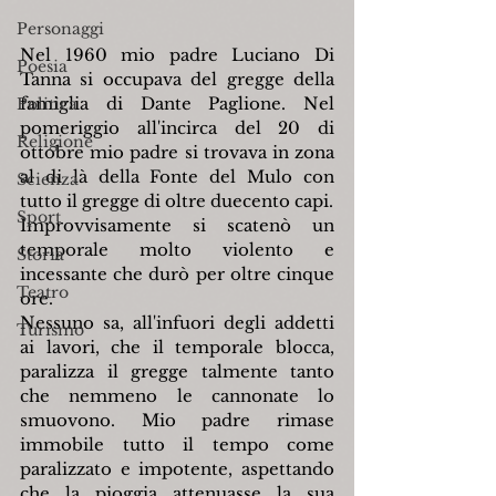
Personaggi
Nel 1960 mio padre Luciano Di 
Poesia
Tanna si occupava del gregge della 
famiglia di Dante Paglione. Nel 
Politica
pomeriggio all'incirca del 20 di 
Religione
ottobre mio padre si trovava in zona 
al di là della Fonte del Mulo con 
Scienza
tutto il gregge di oltre duecento capi.
Sport
Improvvisamente si scatenò un 
temporale molto violento e 
Storia
incessante che durò per oltre cinque 
Teatro
ore.
Nessuno sa, all'infuori degli addetti 
Turismo
ai lavori, che il temporale blocca, 
paralizza il gregge talmente tanto 
che nemmeno le cannonate lo 
smuovono. Mio padre rimase 
immobile tutto il tempo come 
paralizzato e impotente, aspettando 
che la pioggia attenuasse la sua 