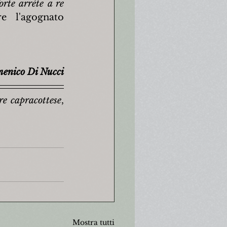
orte arrète a re 
e l'agognato 
enico Di Nucci
e capracottese
, 
Mostra tutti