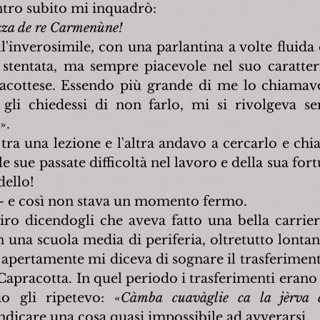
tro subito mi inquadrò:
azza de re Carmenùne!
l'inverosimile, con una parlantina a volte fluida e
 stentata, ma sempre piacevole nel suo caratteris
acottese. Essendo più grande di me lo chiamav
 gli chiedessi di non farlo, mi si rivolgeva s
».
tra una lezione e l'altra andavo a cercarlo e chi
 sue passate difficoltà nel lavoro e della sua fort
dello!
– e così non stava un momento fermo.
ro dicendogli che aveva fatto una bella carrie
una scuola media di periferia, oltretutto lontano
 apertamente mi diceva di sognare il trasferimento
apracotta. In quel periodo i trasferimenti erano m
o gli ripetevo: «
Càmba cuavàglie ca la jèrva c
ndicare una cosa quasi impossibile ad avverarsi.