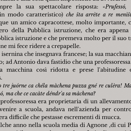
pre la sua spettacolare risposta: «
Prufessó,
in modo caratteristico) 
che ŝta arrète a re menìŝt
que un amico capracottese, molto importante, c
ro della Pubblica istruzione, che era appena s
blica istruzione e che premeva molto per il suo 
one mi fece ridere a crepapelle.
 isernina che insegnava francese; la sua macchian
o; ad Antonio dava fastidio che una professoressa 
 macchina così ridotta e prese l'abitudine di 
.
 tre juórne ca chéla màchena puzza gné re culèra! Ma le
, ma che ce cacàte déndr'a sa màchena?
 professoressa era proprietaria di un allevament
venire a scuola, andava nell'azienda per control
 era difficile che pestasse escrementi di mucca.
lche anno nella scuola media di Agnone ,di cui P