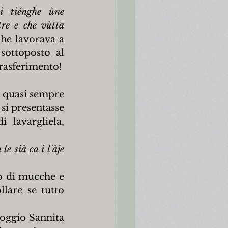
 i tiénghe ùne
re e che vùtta 
he lavorava a 
ottoposto al 
trasferimento!
 quasi sempre 
si presentasse 
lavargliela, 
 sià ca i l'àje 
o di mucche e 
lare se tutto 
oggio Sannita 