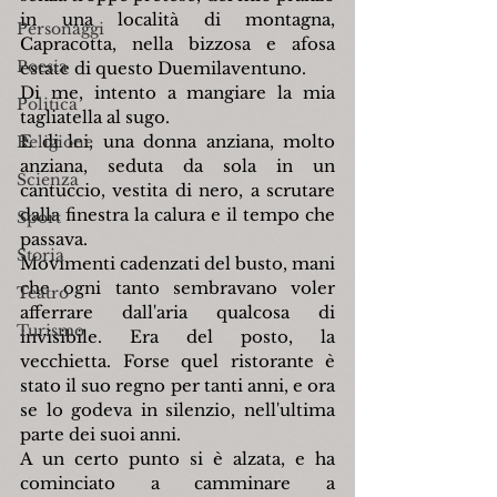
in una località di montagna, 
Personaggi
Capracotta, nella bizzosa e afosa 
Poesia
estate di questo Duemilaventuno.
Di me, intento a mangiare la mia 
Politica
tagliatella al sugo.
E di lei, una donna anziana, molto 
Religione
anziana, seduta da sola in un 
Scienza
cantuccio, vestita di nero, a scrutare 
dalla finestra la calura e il tempo che 
Sport
passava.
Storia
Movimenti cadenzati del busto, mani 
che ogni tanto sembravano voler 
Teatro
afferrare dall'aria qualcosa di 
Turismo
invisibile. Era del posto, la 
vecchietta. Forse quel ristorante è 
stato il suo regno per tanti anni, e ora 
se lo godeva in silenzio, nell'ultima 
parte dei suoi anni.
A un certo punto si è alzata, e ha 
cominciato a camminare a 