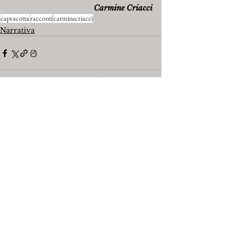
Carmine Criacci
capracotta
racconti
carminecriacci
Narrativa
Mostra tutti
Post recenti