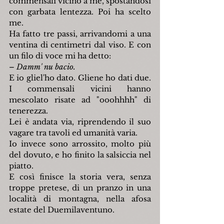
commensali vicino a me, spostandosi 
con garbata lentezza. Poi ha scelto 
me.
Ha fatto tre passi, arrivandomi a una 
ventina di centimetri dal viso. E con 
un filo di voce mi ha detto:
– 
Damm' nu bacio.
E io gliel'ho dato. Gliene ho dati due. 
I commensali vicini hanno 
mescolato risate ad "ooohhhh" di 
tenerezza.
Lei è andata via, riprendendo il suo 
vagare tra tavoli ed umanità varia.
Io invece sono arrossito, molto più 
del dovuto, e ho finito la salsiccia nel 
piatto.
E così finisce la storia vera, senza 
troppe pretese, di un pranzo in una 
località di montagna, nella afosa 
estate del Duemilaventuno.