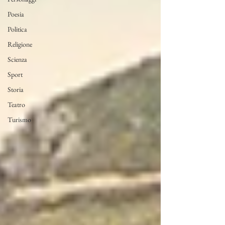
Poesia
Politica
Religione
Scienza
Sport
Storia
Teatro
Turismo