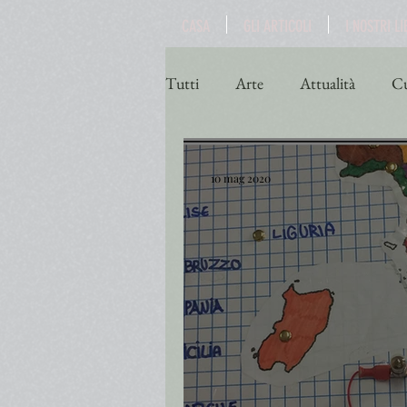
CASA
GLI ARTICOLI
I NOSTRI LI
Tutti
Arte
Attualità
Cu
Poesia
Politica
Religio
10 mag 2020