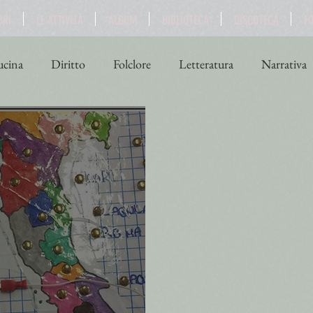
BRI
LE ATTIVITÀ
ALBUM
BIBLIOTECA
DISCOTECA
F
cina
Diritto
Folclore
Letteratura
Narrativa
ne
Scienza
Sport
Storia
Teatro
Turismo