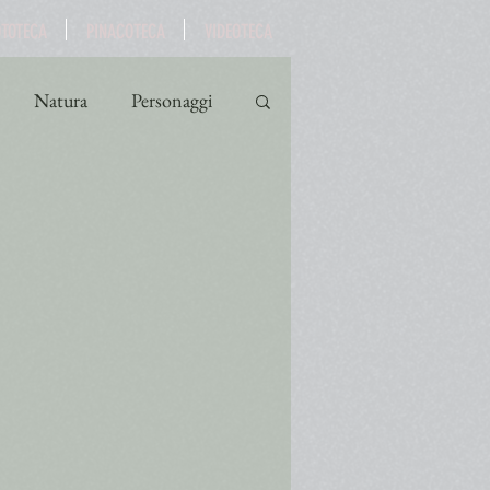
OTOTECA
PINACOTECA
VIDEOTECA
Natura
Personaggi