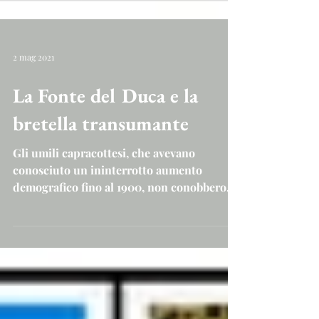
2 mag 2021
La Fonte del Duca e la
bretella transumante
Gli umili capracottesi, che avevano
conosciuto un ininterrotto aumento
demografico fino al 1900, non conobbero
mai pari aumento delle...