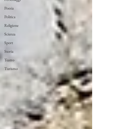
Poesia
Politica
Religione
Scienza
Sport
Storia
Teatro
Turismo