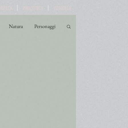
OTOTECA
PINACOTECA
VIDEOTECA
Natura
Personaggi