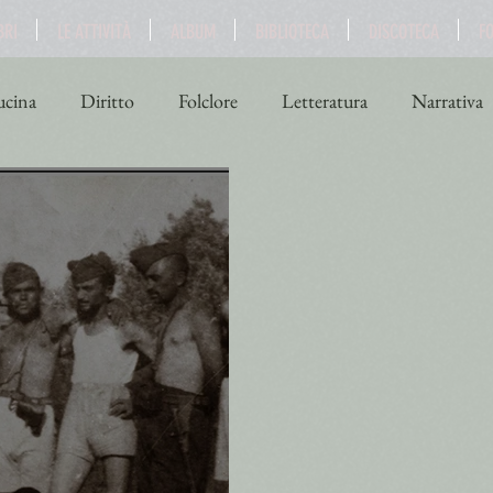
BRI
LE ATTIVITÀ
ALBUM
BIBLIOTECA
DISCOTECA
F
cina
Diritto
Folclore
Letteratura
Narrativa
ne
Scienza
Sport
Storia
Teatro
Turismo