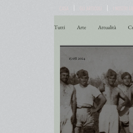
CASA
GLI ARTICOLI
I NOSTRI LI
Tutti
Arte
Attualità
Cu
Poesia
Politica
Religio
15 ott 2024