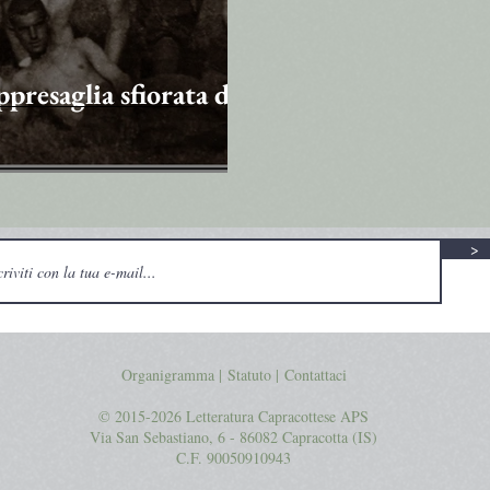
ppresaglia sfiorata di
>
Organigramma |
Statuto
|
Contattaci
© 2015-2026 Letteratura Capracottese APS
Via San Sebastiano, 6 - 86082 Capracotta (IS)
C.F. 90050910943