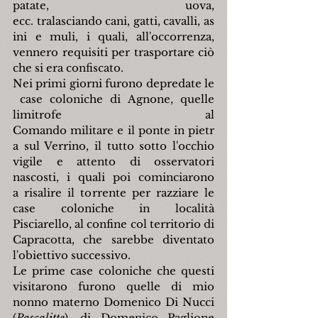
patate, uova, 
ecc. tralasciando cani, gatti, cavalli, as
ini e muli, i quali, all'occorrenza, 
vennero requisiti per trasportare ciò 
che si era confiscato.
Nei primi giorni furono depredate le
 case coloniche di Agnone, quelle 
limitrofe al 
Comando militare e il ponte in pietr
a sul Verrino, il tutto sotto l'occhio 
vigile e attento di osservatori 
nascosti, i quali poi cominciarono 
a risalire il torrente per razziare le 
case coloniche in località 
Pisciarello, al confine col territorio di 
Capracotta, che sarebbe diventato 
l'obiettivo successivo.
Le prime case coloniche che questi 
visitarono furono quelle di mio 
nonno materno Domenico Di Nucci 
(
Pascalitte
), di Domenico Paglione 