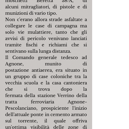
moschetti Beretta 38/A, di 
alcuni mitragliatori, di pistole e di 
munizioni di vario tipo.
Non c'erano allora strade asfaltate a 
collegare le case di campagna ma 
solo vie mulattiere, tanto che gli 
avvisi di pericolo venivano lanciati 
tramite fischi e richiami che si 
sentivano sulla lunga distanza.
Il Comando generale tedesco ad 
Agnone, munito di 
postazione antiaerea, era situato in 
un gruppo di case coloniche tra la 
vecchia scuola e la casa cantoniera 
che si trova dopo la 
fermata della stazione Verrino della 
tratta ferroviaria Agnone-
Pescolanciano, prospiciente l'inizio 
dell'attuale ponte in cemento armato 
sul torrente, il quale offriva 
un'ottima visibilità delle zone di 