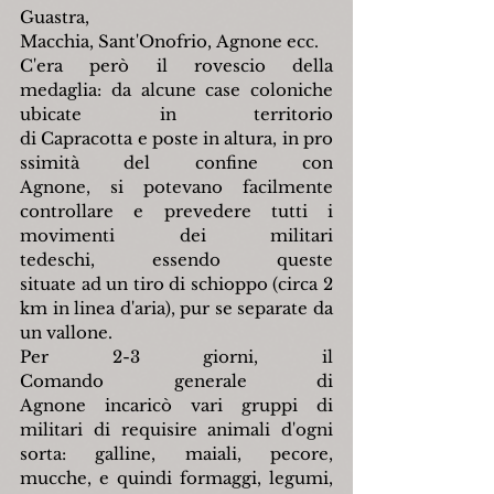
Guastra, 
Macchia, Sant'Onofrio, Agnone ecc.
C'era però il rovescio della 
medaglia: da alcune case coloniche 
ubicate in territorio 
di Capracotta e poste in altura, in pro
ssimità del confine con 
Agnone, si potevano facilmente 
controllare e prevedere tutti i 
movimenti dei militari 
tedeschi, essendo queste 
situate ad un tiro di schioppo (circa 2 
km in linea d'aria), pur se separate da 
un vallone.
Per 2-3 giorni, il 
Comando generale di 
Agnone incaricò vari gruppi di 
militari di requisire animali d'ogni 
sorta: galline, maiali, pecore, 
mucche, e quindi formaggi, legumi, 