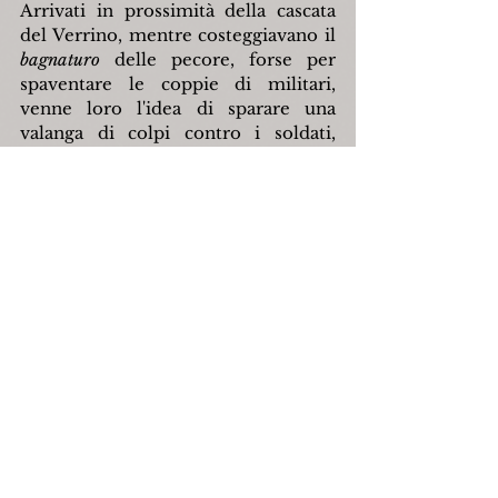
Arrivati in prossimità della cascata 
del Verrino, mentre costeggiavano il 
bagnaturo 
delle pecore, forse per 
spaventare le coppie di militari, 
venne loro l'idea di sparare una 
valanga di colpi contro i soldati, 
senza rendersi conto di quello che 
questa sconsiderata azione avrebbe 
scatenato. Gli spari rimbombarono 
per tutta la vallata, dopodiché 
risuonarono le grida di dolore di uno 
dei militari che, ferito al fianco, 
venne trasportato dai suoi compagni 
d'armi su una barella di fortuna verso 
il  Comando per essere medicato. 
Tutti si chiusero in casa, in 
una scena innaturale, surreale. 
Persino gli uccelli 
smisero di cantare! Dopo circa un'ora
 dall'imboscata, su Guastra cadde una 