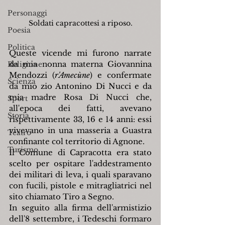
Personaggi
Soldati capracottesi a riposo.
Poesia
Politica
Queste vicende mi furono narrate 
da mia nonna materna Giovannina 
Religione
Mendozzi (
r'Amecùne
) e confermate 
Scienza
da mio zio Antonino Di Nucci e da 
mia madre Rosa Di Nucci che, 
Sport
all'epoca dei fatti, avevano 
Storia
rispettivamente 33, 16 e 14 anni: essi 
vivevano in una masseria a Guastra 
Teatro
confinante col territorio di Agnone.
Turismo
Il Comune di Capracotta era stato 
scelto per ospitare l'addestramento 
dei militari di leva, i quali sparavano 
con fucili, pistole e mitragliatrici nel 
sito chiamato Tiro a Segno.
In seguito alla firma dell'armistizio 
dell'8 settembre, i Tedeschi formaro