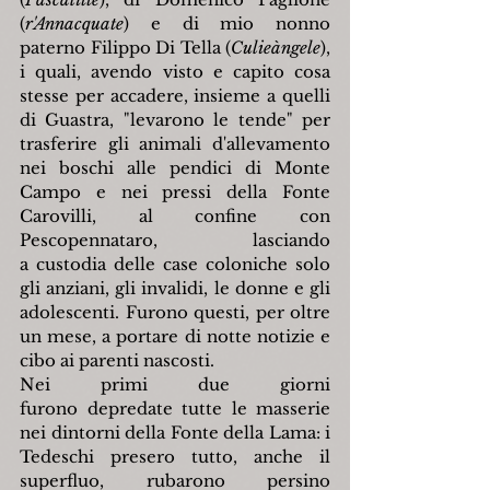
(
r'Annacquate
) e di mio nonno 
paterno Filippo Di Tella (
Culieàngele
), 
i quali, avendo visto e capito cosa 
stesse per accadere, insieme a quelli 
di Guastra, "levarono le tende" per 
trasferire gli animali d'allevamento 
nei boschi alle pendici di Monte 
Campo e nei pressi della Fonte 
Carovilli, al confine con 
Pescopennataro, lasciando 
a custodia delle case coloniche solo 
gli anziani, gli invalidi, le donne e gli 
adolescenti. Furono questi, per oltre 
un mese, a portare di notte notizie e 
cibo ai parenti nascosti.
Nei primi due giorni 
furono depredate tutte le masserie 
nei dintorni della Fonte della Lama: i 
Tedeschi presero tutto, anche il 
superfluo, rubarono persino 