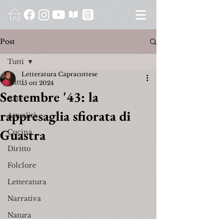
Post
Tutti
Letteratura Capracottese
Tutti
15 ott 2024
Settembre '43: la
Arte
rappresaglia sfiorata di
Attualità
Guastra
Cucina
Diritto
Folclore
Letteratura
Narrativa
Natura