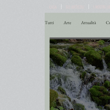
CASA
GLI ARTICOLI
I NOSTRI LI
Tutti
Arte
Attualità
Cu
Poesia
Politica
Religio
1 dic 2024