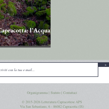
Capracotta: l'Acqua di
>
Organigramma |
Statuto
|
Contattaci
© 2015-2026 Letteratura Capracottese APS
Via San Sebastiano, 6 - 86082 Capracotta (IS)