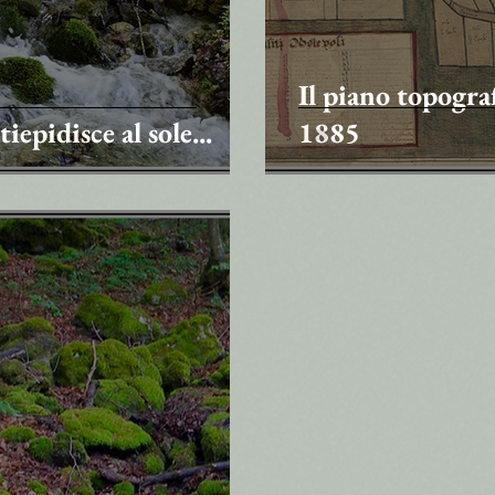
Il piano topogra
iepidisce al sole...
1885