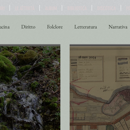
BRI
LE ATTIVITÀ
ALBUM
BIBLIOTECA
DISCOTECA
F
cina
Diritto
Folclore
Letteratura
Narrativa
ne
Scienza
Sport
Storia
Teatro
Turismo
18 nov 2024