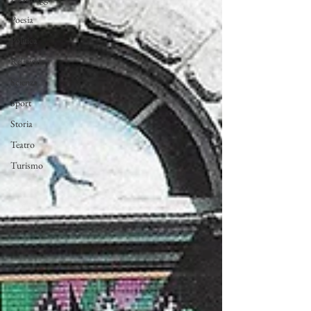
Poesia
Politica
Religione
Scienza
Sport
Storia
Teatro
Turismo