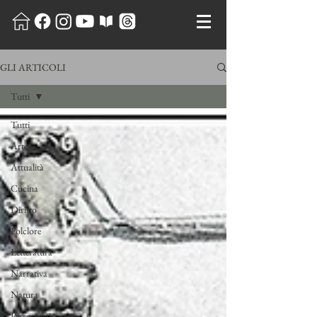
GLI ARTICOLI
Tutti
Tutti
Arte
Attualità
Cucina
Diritto
Folclore
Letteratura
Narrativa
Natura
Personaggi