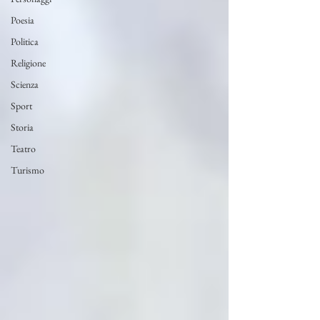
Poesia
Politica
Religione
Scienza
Sport
Storia
Teatro
Turismo