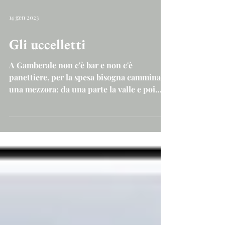
14 gen 2023
Gli uccelletti
A Gamberale non c'è bar e non c'è
panettiere, per la spesa bisogna camminare
una mezzora: da una parte la valle e poi
Capracotta...