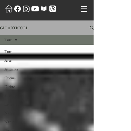
GLI ARTICOLI
Tutti
Tutti
Arte
Attualità
Cucina
Diritto
Folclore
Letteratura
Narrativa
Natura
Personaggi