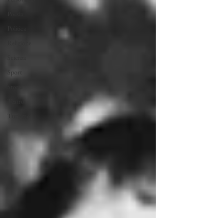
Poesia
Politica
Religione
Scienza
Sport
Storia
Teatro
Turismo